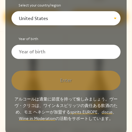
Select your country/region
発見する
発見する
United States
Year of birth
Enter
アルコールは適量に節度を持って愉しみましょう。ヴー
ヴ・クリコは、ワイン＆スピリッツの責任ある飲酒のた
め、モエ ヘネシーが加盟する
spirits EUROPE
、
discus
、
Wine in Moderation
の活動をサポートしています。
ヴーヴ・ヴィンテージ ロ
ヴーヴ・ラ・グランダム