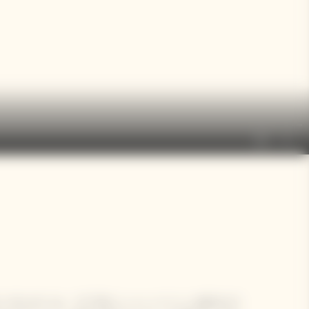
fullscreen
more_vert
ンザルダンは、1777年にシャンパーニュ地方のラ