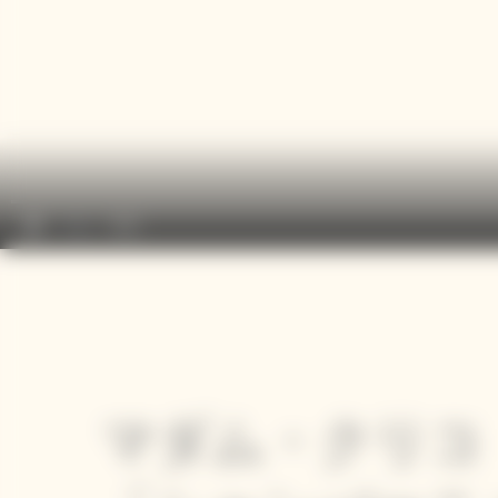
play_arrow
volume_off
0:00
マダム・クリコ