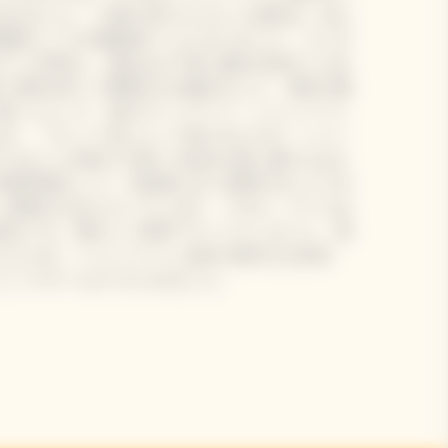
まれました。 27歳で未亡人となった彼女は、自ら
業家としての先駆者の一人となりました。 ビジネ
ていた時代に、彼女は1772年に義父が設立した会
い決意を持って事業を引き継ぎました。 彼女の創
思いによって、初のヴィンテージ・シャンパーニ
台）、ブレンド法によって造られたロゼ・シャン
になかった初めての多くの試みが成し遂げられま
の技術革新として、生産者に広く採用された３つの
ュ製造の土台となっています。 マダム・クリコは
前をつけ、輝かしい世界ブランドとしました。 彼
たえられ「シャンパーニュ地方の偉大なる女性
ニックネームがつけられました。