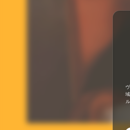
ヴ
域
ル