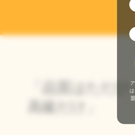
「品質はただひ
ア
は
高級だけ」