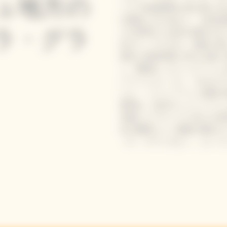
ュ地方の
ンスで紡績事業を営む家に生
の運命に立ち向かい、女性起
ラ・グラ
スの世界から女性が疎外され
社のトップに立ち、情熱と固
造性と技術革新に対する熱い
ュ、動瓶台（ルミュアージュ
パーニュといった、それまで
した。 シャンパーニュ製造
発明は、近代のシャンパーニ
卓越したブランドに自らの名
女の素晴らしい貢献が褒めた
（ラ・グランダム）」という