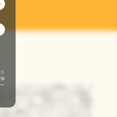
コ
が加
ー
す。 メゾン ヴーヴ・クリコの歴史は、マダム・ク
対する要求に応える伝説的なワインがその真髄を
忠実に従うメゾンは、「品質はただひとつ、最高級
っています。 わずか11人のセラーマスターが品質
力強さと複雑さというヴーヴ・クリコのスタイル