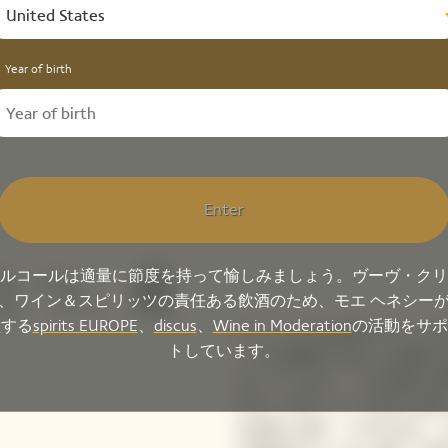
United States
Year of birth
Enter
とつ、最
ルコールは適量に節度を持って愉しみましょう。ヴーヴ・クリ
、ワイン＆スピリッツの責任ある飲酒のため、モエ ヘネシー
盟する
spirits EUROPE
、
discus
、
Wine in Moderation
の活動をサポ
シャンパンは伝説のワインで
トしています。
リコの原動力であった品質に
なしています。 この伝統に
だけ」のモットーに誇りを持
を追究し続け、そのために、