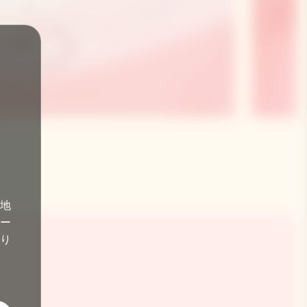
地
ー
あり