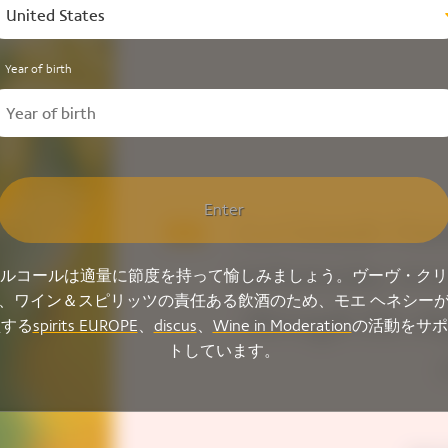
United States
Year of birth
Enter
La Grande Dame
and precise, rev
ルコールは適量に節度を持って愉しみましょう。ヴーヴ・クリ
、ワイン＆スピリッツの責任ある飲酒のため、モエ ヘネシー
through the el
盟する
spirits EUROPE
、
discus
、
Wine in Moderation
の活動をサポ
トしています。