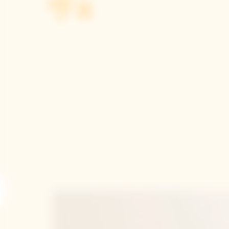
ヴェ
xt