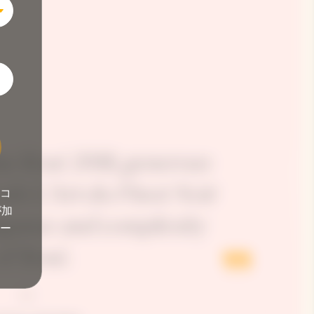
 Rosé 2018, generous
eals L'Art du Pinot Noir
コ
が加
egance and complexity
ー
of Rosé.