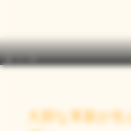
play_arrow
volume_off
0:00
大胆な革新が生