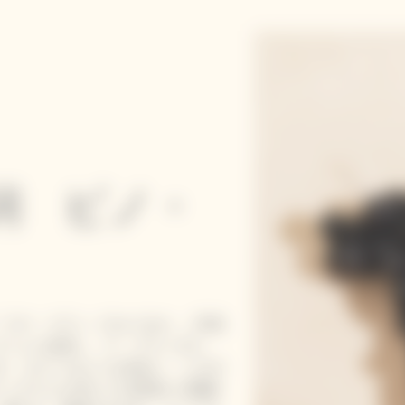
詞 ピノ・
コラン（Clos Colin）」区画
クリュに由来し、ラ・グランダム
ます。ルビーのような色合い、しなや
フィネスと口当たりの質感との繊細