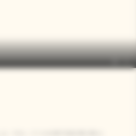
fullscreen
more_vert
18」は、マダム・クリコの大胆で先見の明に満ちた