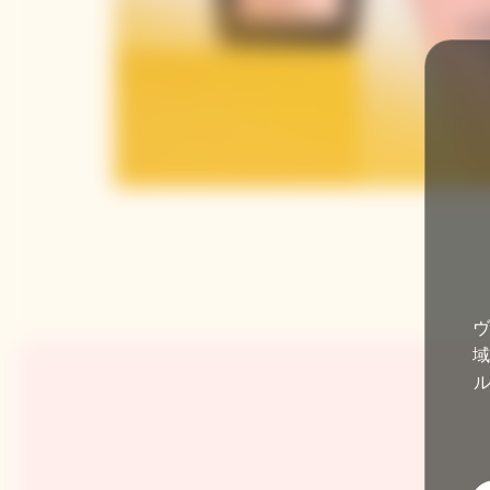
ヴ
域
ル