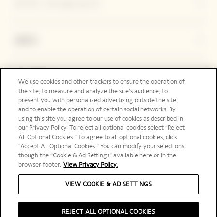
ヴーヴ・クリコについて
連絡先
Legal Notice
We use cookies and other trackers to ensure the operation of
the site, to measure and analyze the site’s audience, to
present you with personalized advertising outside the site,
and to enable the operation of certain social networks. By
フォローする
using this site you agree to our use of cookies as described in
our Privacy Policy. To reject all optional cookies select “Reject
All Optional Cookies.” To agree to all optional cookies, click
“Accept All Optional Cookies.” You can modify your selections
though the “Cookie & Ad Settings” available here or in the
browser footer.
View Privacy Policy.
日本 | ja
VIEW COOKIE & AD SETTINGS
REJECT ALL OPTIONAL COOKIES