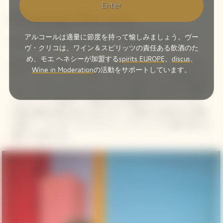
Enter
Chasing The Sun,
a collection by Yinka Ilori
アルコールは適量に節度を持って愉しみましょう。ヴー
ヴ・クリコは、ワイン＆スピリッツの責任ある飲酒のた
め、モエ ヘネシーが加盟する
spirits EUROPE
、
discus
、
喜びと楽観への変わらぬ想いを込め、ヴーヴ・クリコはデザイ
Wine in Moderation
の活動をサポートしています。
ナー、インカ・イロリと共に「Chasing the Sun」を具現化しま
した。イエローラベルとローズラベルを美しく引き立てる限定
コレクションを揃えた、陽光あふれる新作コレクションです。
大胆な色彩と遊び心あふれるパターンが織りなす鮮やかな世界
を通して、光、絆、そしてヴーヴ・クリコ メゾンの唯一無二の
魅力へと誘います。