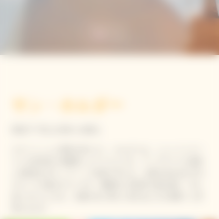
サン・ホルダー
BRUT YELLOW LABEL
カラバッシュに着想を得たサン・ホルダーは、シャンパンクー
ラーを現代的に再解釈したアイテムです。アップサイクル素材
と革新的な3Dニッティング技術で作られ、太陽を包み込む手の
モチーフが施されています。機能性と芸術性を兼ね備え、共に
過ごすひとときを、太陽の光に満ちた喜びあふれる体験へと昇
華させます。