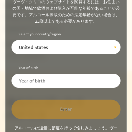
ヴーヴ・クリコのウェブサイトを閲覧するには、お住まい
Opening hours
の国・地域で飲酒および購入が可能な年齢であることが必
要です。アルコール摂取のための法定年齢がない場合は、
Monday to Saturday from 10 a.m. to 8 p.m.
21歳以上である必要があります。
Sunday from 11 a.m. to 8 p.m.
Select your country/region
Contact us
United States
+33 (0) 1 42 82 46 51
Year of birth
あなたにぴったり
Enter
のクリコ
アルコールは適量に節度を持って愉しみましょう。ヴー