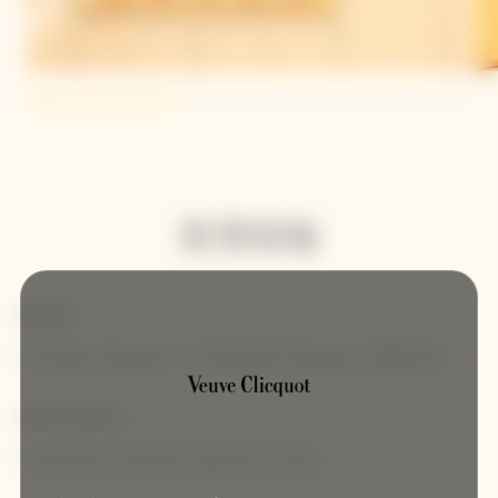
実用情報
Address
Printemps Haussmann - 64 Boulevard Haussmann 75009 Paris
How to find us
Ground floor Printemps Haussmann Femme