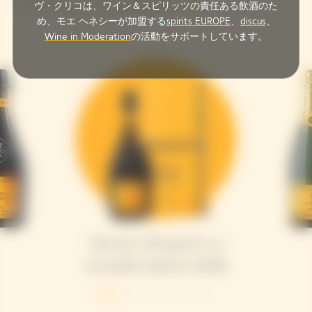
すべてのシャンパーニュを探求する
ヴ・クリコは、ワイン＆スピリッツの責任ある飲酒のた
め、モエ ヘネシーが加盟する
spirits EUROPE
、
discus
、
Wine in Moderation
の活動をサポートしています。
Veuve Clicquot La
Grande Dame 2018