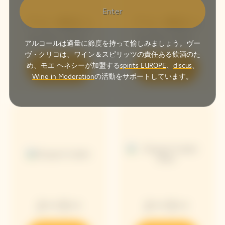
Enter
アロー限定コ
アロー限定コ
レクション
レクション
アルコールは適量に節度を持って愉しみましょう。ヴー
ヴ・クリコは、ワイン＆スピリッツの責任ある飲酒のた
め、モエ ヘネシーが加盟する
spirits EUROPE
、
discus
、
発見する
発見する
Wine in Moderation
の活動をサポートしています。
クーラー
クーラー