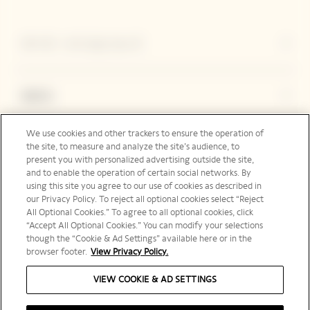
ヴーヴ・クリコについて
連絡先
We use cookies and other trackers to ensure the operation of
the site, to measure and analyze the site’s audience, to
Legal Notice
present you with personalized advertising outside the site,
and to enable the operation of certain social networks. By
using this site you agree to our use of cookies as described in
our Privacy Policy. To reject all optional cookies select “Reject
フォローする
All Optional Cookies.” To agree to all optional cookies, click
“Accept All Optional Cookies.” You can modify your selections
though the “Cookie & Ad Settings” available here or in the
browser footer.
View Privacy Policy.
日本 | ja
VIEW COOKIE & AD SETTINGS