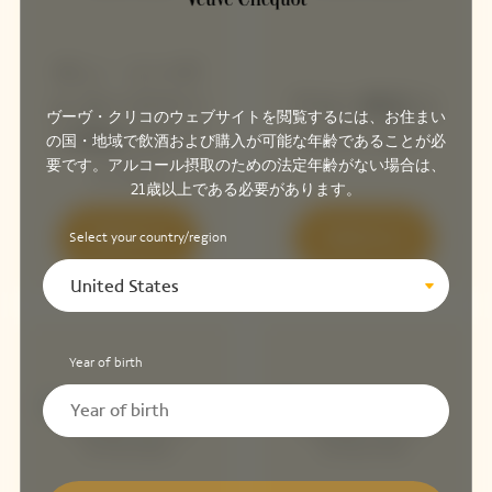
サン・トーテ
ム ローズラベ
アロー限定コ
ヴーヴ・クリコのウェブサイトを閲覧するには、お住まい
ル限定コレク
レクション
の国・地域で飲酒および購入が可能な年齢であることが必
要です。アルコール摂取のための法定年齢がない場合は、
ション
21歳以上である必要があります。
発見する
発見する
Select your country/region
United States
Year of birth