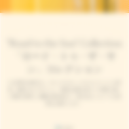
"Road to the Sun" Collection
「ロード・トゥ・ザ・サ
ン」コレクション
その世界を体現する、ナチュラル＆シックなコレクションが登
場。洗練されたデザインに、最適な温度を保ちつつ環境に優し
い素材を使用した機能を兼ね揃えた、類を見ないユニークな体
験をお届けします。