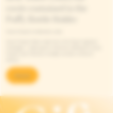
cuvée contained in the
Puffy Bottle Holder
Veuve Clicquot's emblematic cuvée
Veuve Clicquot Yellow Label truly is the House’s signature
champagne – balancing all 4 dimensions defining the Veuve
Clicquot style: freshness, strength, aromatic richness &
silkiness.
Discover