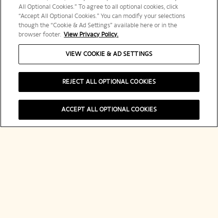
All Optional Cookies.” To agree to all optional cookies, click
メールアドレスを入力してください。
“Accept All Optional Cookies.” You can modify your selections
though the “Cookie & Ad Settings” available here or in the
browser footer.
View Privacy Policy.
VIEW COOKIE & AD SETTINGS
登録する
REJECT ALL OPTIONAL COOKIES
ACCEPT ALL OPTIONAL COOKIES
購入する
Puffy Bottle Holder
ヴーヴ・クリコについて
連絡先