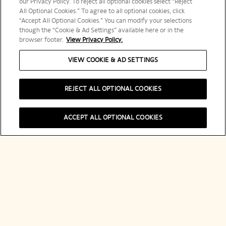
our Privacy Policy. To reject all optional cookies select “Reject
All Optional Cookies.” To agree to all optional cookies, click
“Accept All Optional Cookies.” You can modify your selections
though the “Cookie & Ad Settings” available here or in the
browser footer.
View Privacy Policy.
VIEW COOKIE & AD SETTINGS
REJECT ALL OPTIONAL COOKIES
購入する
ACCEPT ALL OPTIONAL COOKIES