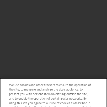
We use cookies and other trackers to ensure the operation of
the site, to measure and analyze the site’s audience, to
present you with personalized advertising outside the site,
and to enable the operation of certain social networks. By
using this site you agree to our use of cookies as described in