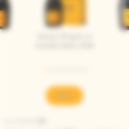
Veuve Clicquot La
Grande Dame 2018
Go to slide 1
Go to slide 2
Go to slide 3
Go to slide 4
Go to slide 5
Go to slide 6
発見する
ニュースレター登録