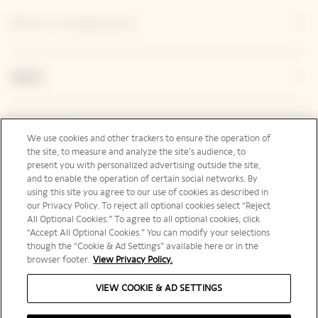
ヴーヴ・クリコについて
連絡先
Legal Notice
We use cookies and other trackers to ensure the operation of
the site, to measure and analyze the site’s audience, to
present you with personalized advertising outside the site,
and to enable the operation of certain social networks. By
フォローする
using this site you agree to our use of cookies as described in
our Privacy Policy. To reject all optional cookies select “Reject
All Optional Cookies.” To agree to all optional cookies, click
“Accept All Optional Cookies.” You can modify your selections
though the “Cookie & Ad Settings” available here or in the
browser footer.
View Privacy Policy.
日本 | ja
VIEW COOKIE & AD SETTINGS