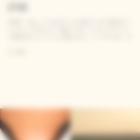
詳細
1818年、マダム・クリコはブージーの赤ワインの一部を白ワイ
ンとブレンドすることで、初めて "ロゼ・アッサンブラージュ
"と呼ばれるシャンパーニュを造りました。ラ・グランダム・ロ
ゼは、彼女のビジョンを尊重し、90％のピノ・ノワールがブー
もっと読む
ジーの歴史的クリュのテロワールから造られ、さらにブージー
の歴史的クリュのテロワールに位置するパーセルクロ・コラン
の単一区画の赤ワインもブレンドに加えられています。
亜硫酸塩含有