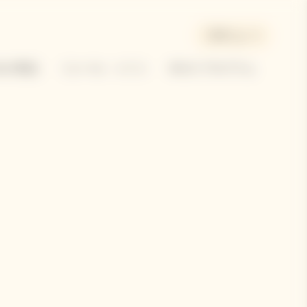
日本 | ja
の商品​
ソレール・メゾン
BOLD プログラム​