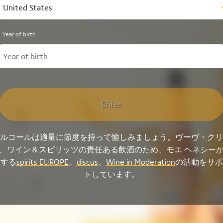
United States
Year of birth
Enter
・ス
ルコールは適量に節度を持って愉しみましょう。ヴーヴ・クリ
、ワイン＆スピリッツの責任ある飲酒のため、モエ ヘネシー
盟する
spirits EUROPE
、
discus
、
Wine in Moderation
の活動をサポ
トしています。
ャケットは自
けのオリジナ