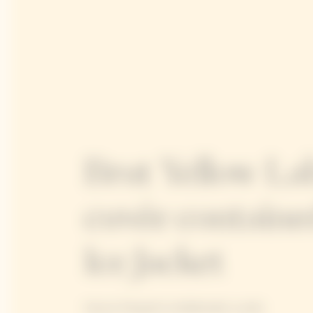
Brut Yellow Lab
cuvée contained
Ice Jacket
Veuve Clicquot's emblematic cuvée