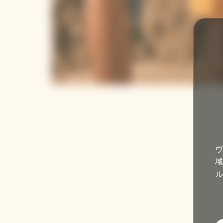
ヴ
域
ル