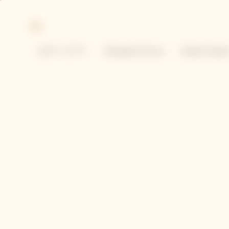
p
p
in
ter
ntent
ntent
セラーツアー​
Chasing The Sun
Solaire Seas