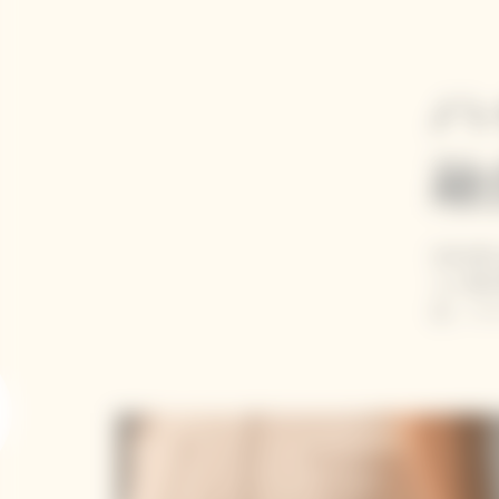
ハ
融
200
ョン性
は、シ
xt