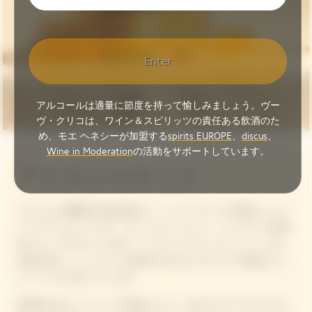
Enter
アルコールは適量に節度を持って愉しみましょう。ヴー
ヴ・クリコは、ワイン＆スピリッツの責任ある飲酒のた
め、モエ ヘネシーが加盟する
spirits EUROPE
、
discus
、
Wine in Moderation
の活動をサポートしています。
アイスジャケット
スタイルと機能性を兼ね備えた、パーソナライズ可能なシャン
パンギフトセットです。セントラル・セント・マーチンズ卒業
生によってデザインされた「クリコ アイスジャケット」には、
名前や楽しいメッセージを追加できるカスタマイズ可能なコッ
トンパッチが付いています。
革新的な3Dニッティング技術により、100％リサイクルプラス