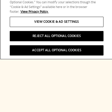
Optional Cookies.” You can modify your selections though the
登録する
“Cookie & Ad Settings” available here or in the browser
footer.
View Privacy Policy.
VIEW COOKIE & AD SETTINGS
REJECT ALL OPTIONAL COOKIES
ヴーヴ・クリコについて
ACCEPT ALL OPTIONAL COOKIES
連絡先
Legal Notice
フォローする