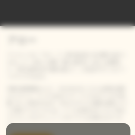
アロー
アイコニックな「アロー」で、贈り物を思い出の場所と結びつ
けましょう。出会った場所、憧れの旅行先、あるいは故郷な
ど、大切な意味を持つ場所を選んで、この記念デザインをパー
ソナライズできます。
本物の道路標識のように、それぞれのボックスには特別な場所
からフランス・ランスにあるヴーヴ・クリコのセラーまでの距
離（km）が表示されます。30％のリサイクル素材を使用したブ
リキ製ギフトボックスには、メゾンを代表するキュヴェである
アイコニックなブリュット イエローラベルが収められていま
す。