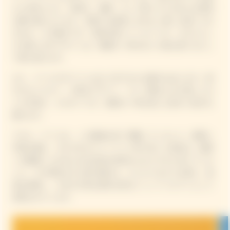
えた存在となり、気持ち、感情、そして思いやりを伝える特別
な贈り物になります。言葉では表現しきれない想いを形にでき
るのが、その魅力です。笑顔を誘うメッセージや、その人らし
さを映し出すデザインは、最後の一杯を注いだ後も思い出とし
て残り続けます。
また、クリコのギフトにはひと目でわかる魅力があります。鮮
やかなイエロー、大胆なデザイン、そして贈る人の心遣いと少
しの大胆さ。そのすべてが、最初の一杯を楽しむ前から喜びを
届けます。
マダム・クリコは、この価値を深く理解していました。顧客に
手紙を書き、それぞれのストーリーに寄り添った彼女は、細部
への配慮こそがあらゆる交流を特別なものにすると信じていま
した。その理念は今も受け継がれ、人とのつながりを称え、達
成を祝福し、人生の大切な節目を彩るシャンパンギフトとして
表現されています。