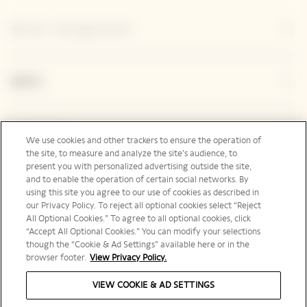
ヴーヴ・クリコについて
連絡先
Legal Notice
We use cookies and other trackers to ensure the operation of
the site, to measure and analyze the site’s audience, to
present you with personalized advertising outside the site,
and to enable the operation of certain social networks. By
フォローする
using this site you agree to our use of cookies as described in
our Privacy Policy. To reject all optional cookies select “Reject
All Optional Cookies.” To agree to all optional cookies, click
“Accept All Optional Cookies.” You can modify your selections
though the “Cookie & Ad Settings” available here or in the
browser footer.
View Privacy Policy.
日本 | ja
VIEW COOKIE & AD SETTINGS