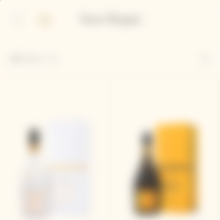
p
p
in
ter
ntent
ntent
表示
12
の、12。