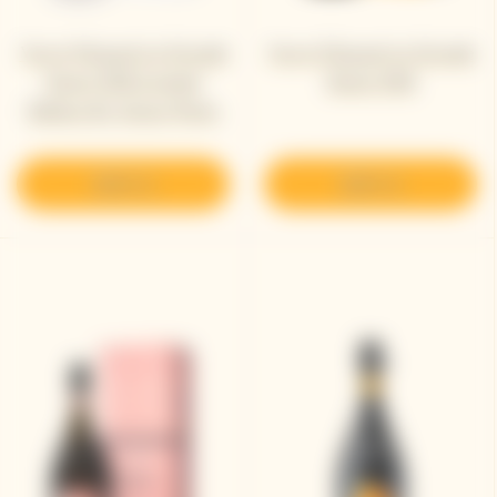
Veuve Clicquot La Grande
Veuve Clicquot La Grande
Dame 2018 Limited
Dame 2018
Edition By Simon Porte
Jacquemus
発見する
発見する