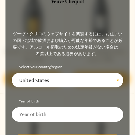
ヴーヴ・クリコのウェブサイトを閲覧するには、お住まい
の国・地域で飲酒および購入が可能な年齢であることが必
要です。アルコール摂取のための法定年齢がない場合は、
ヴーヴ・クリコラ・グラン
ヴーヴ・パルセル“クロ・
21歳以上である必要があります。
ダム 2012
コリン”2012
Select your country/region
発見する
発見する
United States
Year of birth