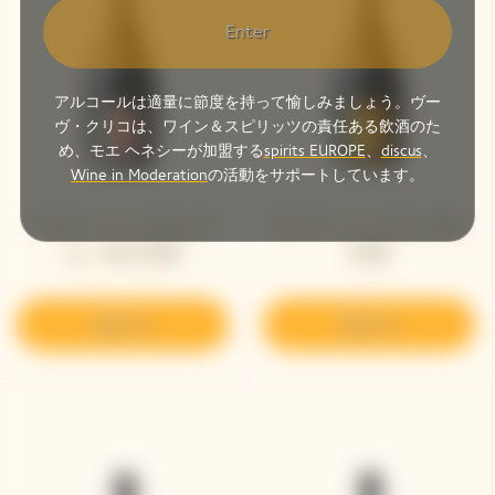
Enter
アルコールは適量に節度を持って愉しみましょう。ヴー
ヴ・クリコは、ワイン＆スピリッツの責任ある飲酒のた
め、モエ ヘネシーが加盟する
spirits EUROPE
、
discus
、
Wine in Moderation
の活動をサポートしています。
ヴーヴ・ ラ・グランダ
ヴーヴ・ラ・グランダム
ム・ロゼ 2008
2008
発見する
発見する