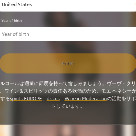
United States
Year of birth
Remi Martins-Johnson
Texture Science Labs
Enter
BFA
Nigeria
2025
ルコールは適量に節度を持って愉しみましょう。ヴーヴ・クリ
、ワイン＆スピリッツの責任ある飲酒のため、モエ ヘネシー
盟する
spirits EUROPE
、
discus
、
Wine in Moderation
の活動をサポ
トしています。