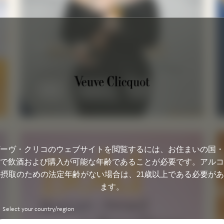
Lou Garagnani
L'Univers d'Ayden
BFA
Belgium
2026
ーヴ・クリコのウェブサイトを閲覧するには、お住まいの国・
で飲酒および購入が可能な年齢であることが必要です。アルコ
摂取のための法定年齢がない場合は、21歳以上である必要が
ます。
Select your country/region