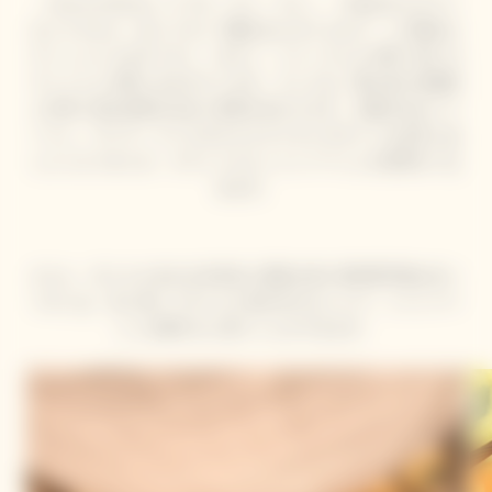
「toile du Marrais（トワル・デュ・マレ）」で包まれたギフト
ボックスから、白いリネンで覆われたボトルまで、この限定エ
ディションにはサイモン・ポルト・ジャックムスの唯一無二の
ヴィジョンが映し出されています。そこには、職人技の卓越性
と日常に宿る詩情が出会う世界が広がります。太陽の光をイメ
ージし、ヴーヴ・クリコのロゴとサイモンのサインを交互にあ
しらったリボンが、クチュールとシャンパーニュの世界をつな
ぎます。
さらに、古くから伝わる冷却法に着想を得た再利用可能な白い
リネンは、水に浸してボトルに巻き付けることで、シャンパー
ニュを爽やかに保つことができます。