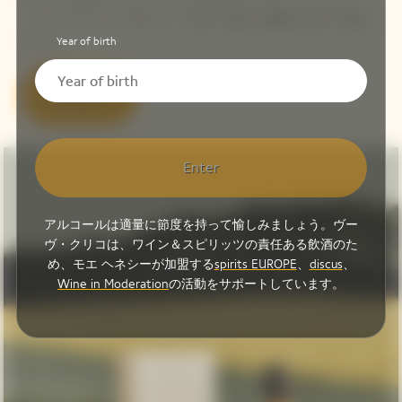
「ラ・グランダム 2018」に、喜びに満ちた解釈を込めて表現し
ました。
Year of birth
発見する
Enter
アルコールは適量に節度を持って愉しみましょう。ヴー
ヴ・クリコは、ワイン＆スピリッツの責任ある飲酒のた
め、モエ ヘネシーが加盟する
spirits EUROPE
、
discus
、
Wine in Moderation
の活動をサポートしています。