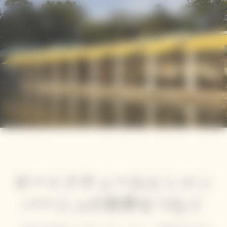
p
p
in
ter
ntent
ntent
オートクチュールとシャン
パーニュの世界をつなぐ