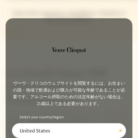
Simon Porte Jacquemus, Julia Roberts, Charlotte Le
Bon & Emma Roberts
La Grande Dame 2018
ヴーヴ・クリコのウェブサイトを閲覧するには、お住まい
Limited Edition by Simon
の国・地域で飲酒および購入が可能な年齢であることが必
要です。アルコール摂取のための法定年齢がない場合は、
Porte Jacquemus
21歳以上である必要があります。
ヴーヴ・クリコとデザイナーのサイモン・ポート・ジャックム
Select your country/region
スは共に、太陽のように明るく前向きなオプティミズムと、卓
越した職人技への追求というヴィジョンを持ち併せています。
United States
そしてこの度、ヴーヴ・クリコのプレステージ・キュヴェ