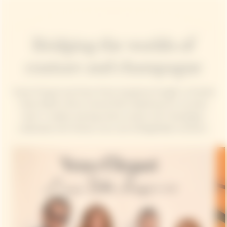
Bridging the worlds of
couture and champagne
Veuve Clicquot and Simon Porte Jacquemus brought La Grande
Dame 2018 to life at Central Park’s Boathouse for a private
event. A radiant evening where couture met Champagne,
celebrated with friends, icons, and unforgettable moments.