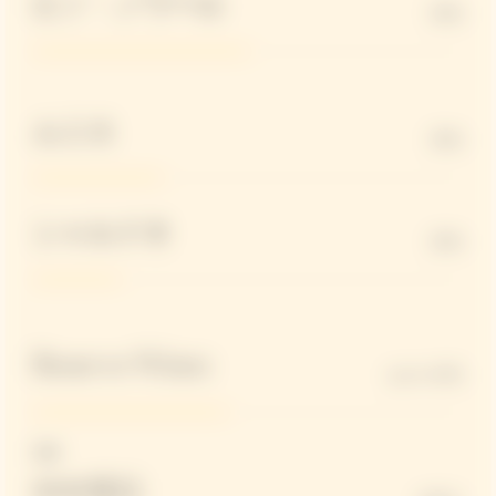
ピノ・ノワール
50%
ムニエ
30%
シャルドネ
20%
Reserve Wines
up to 45%
適量
やや甘口