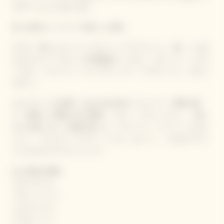
デザートとよく合います。
深い金色のハイライト安定した発泡
アロマ：熟したストーンフルーツ（アプリコット、桃） トロピ
カルフルーツ フルーツの砂糖漬け（レモン、オレンジ、パイナ
ップル） ペストリー（パンプディング、ブリオッシュ、タルト
タタン）
エキゾチックな料理、丸みのある味＆ペストリー（果実の香
り、調理した果物と生の果物、ソルベ、フランジパン）、滑ら
かさ＆歯ごたえ（食感の楽しさ、クリーミー、クーリ、ビスキ
ュイ）、スパイス（バニラ、トンカ、カレー）、マカダミアと
バニラ入りアプリコットパイ
白と黄色の果物
ブルーチーズ
パネットトーン
ミルフェイユ
ブリオッシュ