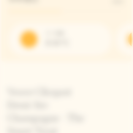
45G/L
サーブ温度
8-10 °C
Veuve Clicquot
Demi-Sec
Champagne - The
Sweet Treat