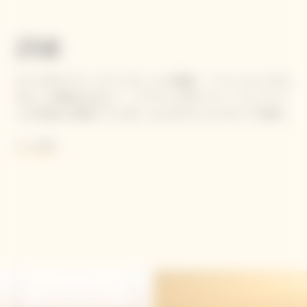
詳細
すべてのヴーヴ・クリコ ブレンドと同様に、ドゥミ セックでも
主として使用されるピノ・ノワール（50％）が、シャンパーニ
ュの力強さを表現しています。はっきりとしたフルーツの味わ
いを追求するために、イエローラベルに通常使用されるよりも
もっと読む
高いレベルのムニエ（30％）がブレンドされ、また、シャルド
ネ（20％）がそのバランスを完璧なものにしています。最大
45％のリザーブワインをブレンドすることで、ヴーヴ・クリコ
らしさを一貫して守っています。クレイエル（貯蔵庫）での3年
にわたる熟成を経ることで、シャンパーニュがシルキーな舌触
りに仕上がります。 最後に、最終的な味わいのバランスをとる
ために、1リットル当たり45 g の糖分が加えられます。 亜硫酸
塩含有。