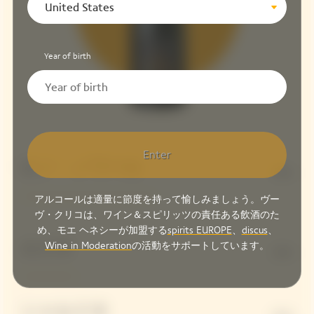
United States
Year of birth
Enter
ピノ・ノワール
50%
アルコールは適量に節度を持って愉しみましょう。ヴー
ヴ・クリコは、ワイン＆スピリッツの責任ある飲酒のた
め、モエ ヘネシーが加盟する
spirits EUROPE
、
discus
、
ムニエ
Wine in Moderation
の活動をサポートしています。
20%
シャルドネ