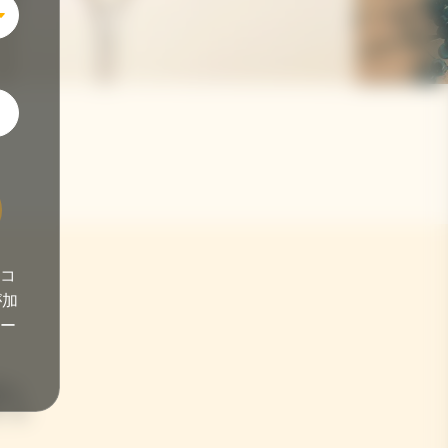
コ
が加
ー
れ