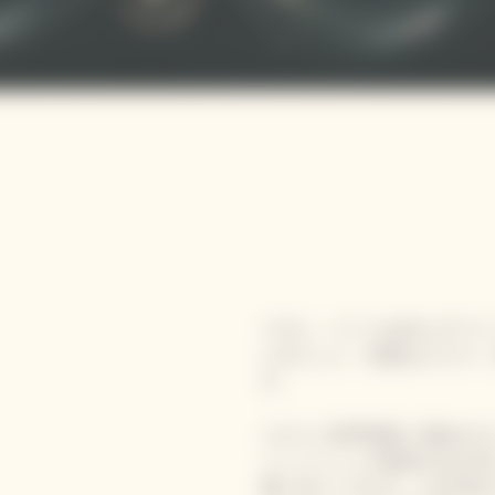
、
マダム・クリコは自らのワイ
に口にした「品質はただ1つ
す。
ユネスコ世界遺産に登録され
ャンパーニュの製造方法を学
番に見ていきます。250年