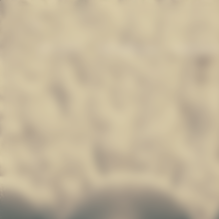
p
p
in
ter
ntent
ntent
セラーツアー​
Chasing The Sun
Solaire Seas