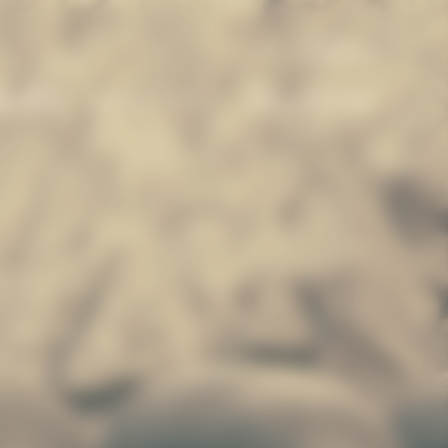
日本 | ja
の商品​
ソレール・メゾン
BOLD プログラム​