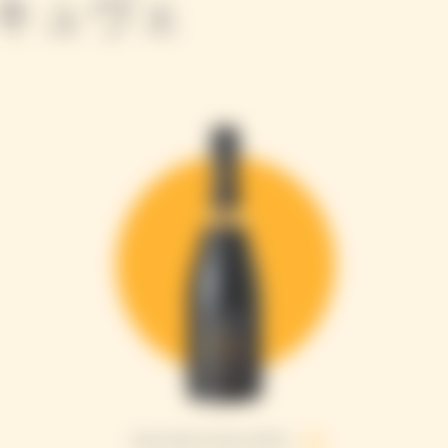
キュヴェ
Extra Brut Extra Old 4