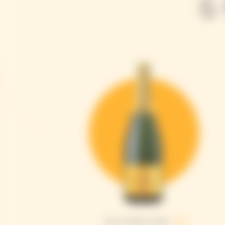
る
Brut Yellow Label