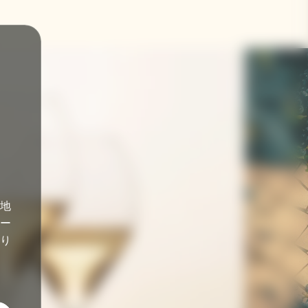
地
ー
あり