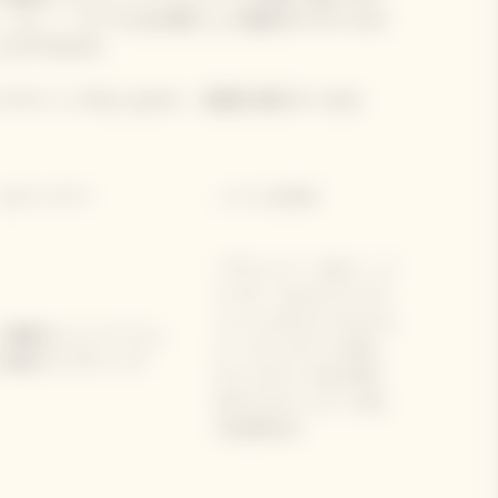
、ピノ・ノワールを主体にした独自のスタイルの
とができます。
イスティングをしながら、知識を深めていきま
• セラーツアー
• メゾンのDNA
• ブリュット・カルト・ジ
ョーヌ、エクストラ ブリ
ュット エクストラ オール
• 4種類のシャンパーニュ
ド、ヴィンテージ 2015、
の比較テイスティング
ヴィンテージ ロゼ 2015
のテイスティング（それ
ぞれ約60ml)