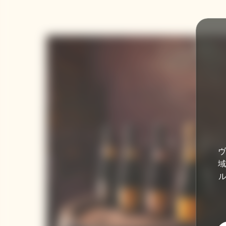
ヴ
域
ル