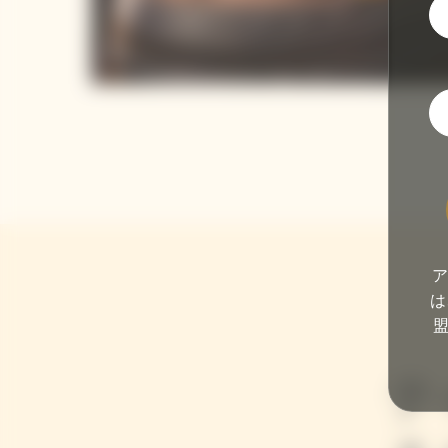
ア
は
テ