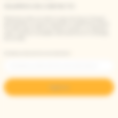
SIGAMOS EN CONTACTO
Mantente al día con todo lo nuevo de Veuve Clicquot
apuntándote a nuestra newsletter. Simplemente danos
tus datos para recibir las últimas noticias o un adelanto
sobre nuestras novedades directamente en tu bandeja
de entrada.
Introduzca su dirección de correo electrónico *
Regístrese