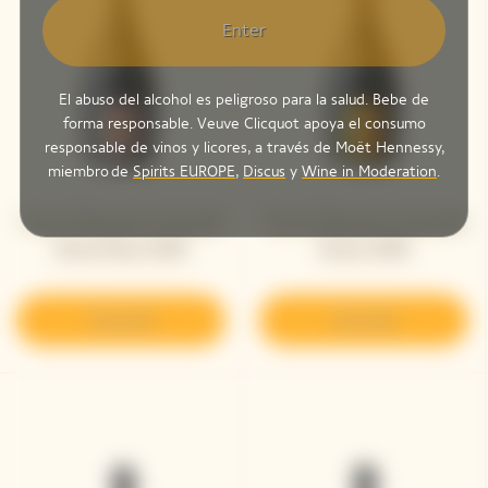
Enter
El abuso del alcohol es peligroso para la salud. Bebe de
forma responsable. Veuve Clicquot apoya el consumo
responsable de vinos y licores, a través de Moët Hennessy,
miembro de
Spirits EUROPE
,
Discus
y
Wine in Moderation
.
Veuve Clicquot La Grande
Veuve Clicquot La Grande
Dame Rosé 2008
Dame 2008
Descubrir
Descubrir