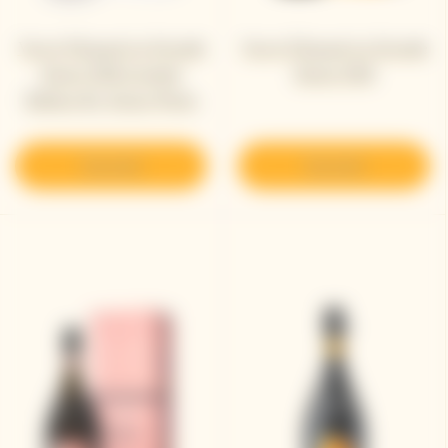
Veuve Clicquot La Grande
Veuve Clicquot La Grande
Dame 2018 Limited
Dame 2018
Edition By Simon Porte
Jacquemus
Descubrir
Descubrir