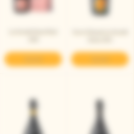
La Grande Dame Rosé
Veuve Clicquot La Grande
2018
Dame 2015
Descubrir
Descubrir