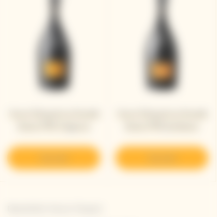
Veuve Clicquot La Grande
Veuve Clicquot La Grande
Dame 1990 Magnum
Dame 1990 Jeroboam
Descubrir
Descubrir
Newsletter Veuve Clicquot