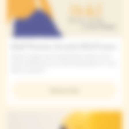
Bold Woman Awards 2026 France
Depuis la création des Prix Bold Woman Award, ce sont
plus de 450 femmes qui ont été récompensées. Et si vous
étiez la prochaine ?
Découvrir plus