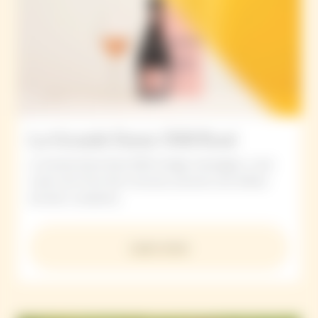
La Grande Dame 2018 Rosé
La Grande Dame Rosé 2018 vintage champagne: a rare
cuvée with Pinot Noir structure, precision and refined
aromatic complexity.
Learn more