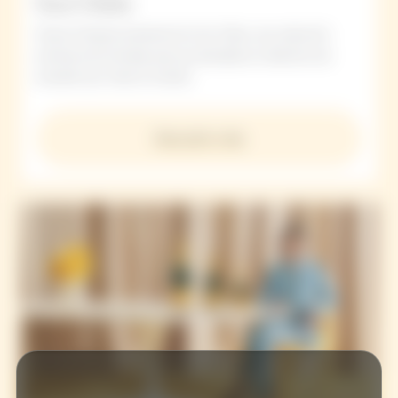
Sun Clubs
Veuve Clicquot presenta los Sun Clubs, una colección
exclusiva de terrazas pop-up ubicadas en destinos de
ensueño por todo el mundo.
Descubrir más