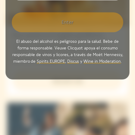
Enter
Encuentra el regalo perfecto
El abuso del alcohol es peligroso para la salud. Bebe de
Encuentra el regalo perfecto entre las colecciones
forma responsable. Veuve Clicquot apoya el consumo
Clicquot, que reflejan el estilo único de la Maison: audacia,
responsable de vinos y licores, a través de Moët Hennessy,
creatividad e innovación.
miembro de
Spirits EUROPE
,
Discus
y
Wine in Moderation
.
Descubrir más