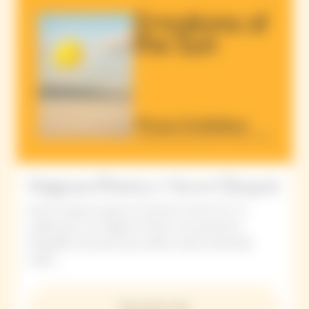
Magnum Photos x Veuve Clicquot
Veuve Clicquot presenta "Emotions of the Sun" en
colaboración con Magnum Photos, una exposición
fotográfica itinerante que celebra nuestra identidad
solaire.
Descubrir más