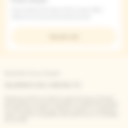
Veuve Clicquot Polo Classic ¡Ponte tu mejor outfit y
disfruta de un emocionante partido de polo!
Descubrir más
Newsletter Veuve Clicquot
SIGAMOS EN CONTACTO
Mantente al día con todo lo nuevo de Veuve Clicquot
apuntándote a nuestra newsletter. Simplemente danos
tus datos para recibir las últimas noticias o un adelanto
sobre nuestras novedades directamente en tu bandeja
de entrada.