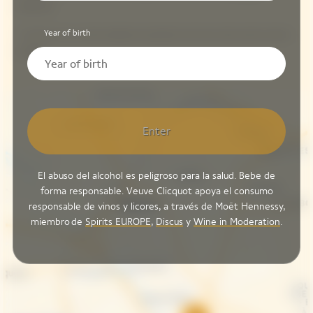
Ardenne
Year of birth
• A 15 min en coche desde la estación de tren del centro de la
ciudad
Enter
El abuso del alcohol es peligroso para la salud. Bebe de
forma responsable. Veuve Clicquot apoya el consumo
responsable de vinos y licores, a través de Moët Hennessy,
miembro de
Spirits EUROPE
,
Discus
y
Wine in Moderation
.