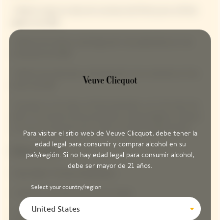
• Abierto todos los días de la semana del 29 de junio al 30 de
agosto de 2026
• Abierto de martes a domingo del 1 de septiembre al 1 de
noviembre de 2026
• Abierto de miércoles a domingo del 4 de noviembre al 3 de
enero de 2027
*Cerrado el 1 de mayo, el 25 de diciembre y el 1 de enero de
2027. **En función de las previsiones meteorológicas, Clicquot
se reserva el derecho de no abrir en determinadas fechas.
Para visitar el sitio web de Veuve Clicquot, debe tener la
edad legal para consumir y comprar alcohol en su
Dirección
país/región. Si no hay edad legal para consumir alcohol,
debe ser mayor de 21 años.
1 Rue Albert Thomas 51100 Reims
Select your country/region
• A 30 min a pie del centro de la ciudad
United States
• A 10 min en coche de la estación de Reims Champagne-