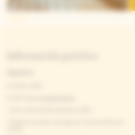
Información práctica
Apuerta
De 11h00 a 17h00
El Café Clicquot
no acepta reservas.
• Cierre a partir del 28 de diciembre de 2025
• Reapertura de martes a domingo, del 7 de abril al 28 de junio
de 2026