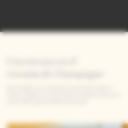
Café Clicquot
Una terraza en el
corazón de Champagne
Bajo sombrillas con los colores de la casa, hemos creado un
universo inspirado en un bistró francés. Accesible a todos, es el
primer Café Clicquot permanente del mundo.