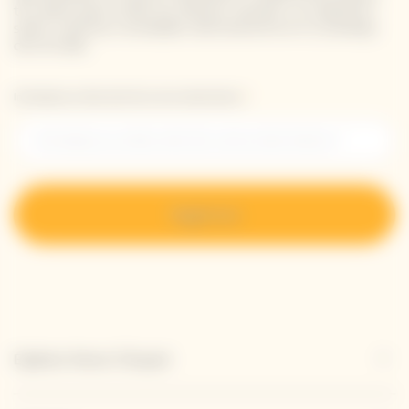
tus datos para recibir las últimas noticias o un adelanto
sobre nuestras novedades directamente en tu bandeja
de entrada.
Introduzca su dirección de correo electrónico *
Regístrese
Explorar Veuve Clicquot