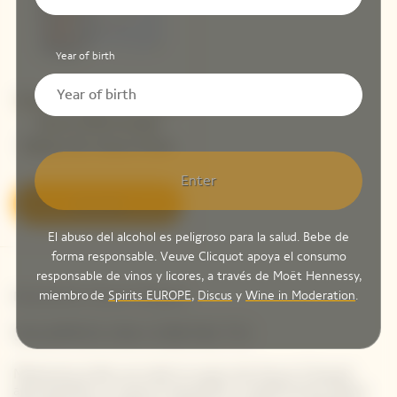
Year of birth
Veuve Clicquot La Grande
Dame 2018 Limited
Edition By Simon Porte
Jacquemus
Enter
Descubrir
El abuso del alcohol es peligroso para la salud. Bebe de
forma responsable. Veuve Clicquot apoya el consumo
responsable de vinos y licores, a través de Moët Hennessy,
miembro de
Spirits EUROPE
,
Discus
y
Wine in Moderation
.
Newsletter Veuve Clicquot
SIGAMOS EN CONTACTO
Mantente al día con todo lo nuevo de Veuve Clicquot
apuntándote a nuestra newsletter. Simplemente danos