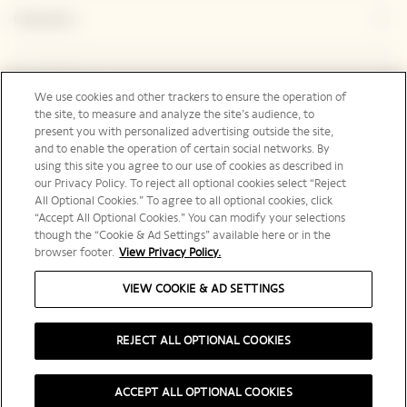
Contacto
Legal Notice
We use cookies and other trackers to ensure the operation of
the site, to measure and analyze the site’s audience, to
present you with personalized advertising outside the site,
and to enable the operation of certain social networks. By
Redes sociales
using this site you agree to our use of cookies as described in
our Privacy Policy. To reject all optional cookies select “Reject
All Optional Cookies.” To agree to all optional cookies, click
“Accept All Optional Cookies.” You can modify your selections
though the “Cookie & Ad Settings” available here or in the
browser footer.
View Privacy Policy.
España | es
VIEW COOKIE & AD SETTINGS
REJECT ALL OPTIONAL COOKIES
POR FAVOR, BEBA CON RESPONSABILIDAD
ACCEPT ALL OPTIONAL COOKIES
© 2025 Veuve Clicquot