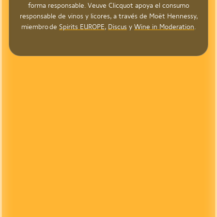
forma responsable. Veuve Clicquot apoya el consumo
responsable de vinos y licores, a través de Moët Hennessy,
miembro de
Spirits EUROPE
,
Discus
y
Wine in Moderation
.