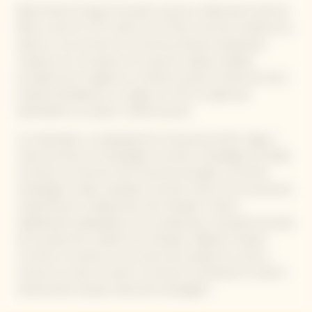
Barbe Nicole Clicquot Ponsardin, hija de un fabricante textil de
Reims, nació en 1777. Viuda a los 27 años, tomó las riendas de su
destino y se convirtió en una de las primeras empresarias
modernas. En una época en la que las mujeres estaban
excluidas de los negocios, se atrevió a asumir la dirección de la
empresa fundada por su suegro en 1772, un papel que
desempeñó con pasión y determinación.
Su creatividad y su búsqueda de innovaciones dieron lugar a
varias primicias en Champagne: el primer champagne de añada
conocido, la invención de la mesa de estrujado y el primer
champagne rosado mezclado conocido. Estas tres innovaciones
revolucionaron la elaboración del champán y fueron
rápidamente adoptadas por los productores, sentando las bases
de la producción moderna de champán. Madame Clicquot
convirtió su nombre en una marca de excelencia y la dio a
conocer en todo el mundo. Su enorme contribución le valió el
sobrenombre de gran dama del champagne".