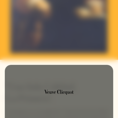
"Una Sola Calidad,
La Primera".
El champán es un vino legendario. Toda la historia de la Maison
Veuve Clicquot está jalonada por los grandes vinos elaborados