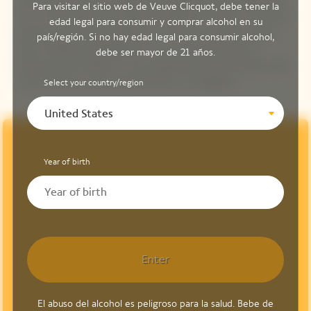
Para visitar el sitio web de Veuve Clicquot, debe tener la
con el mismo rigor de calidad que Madame Clicquot. Fiel a esta
edad legal para consumir y comprar alcohol en su
herencia, el lema de la Maison es: "Sólo una calidad, la mejor".
país/región. Si no hay edad legal para consumir alcohol,
Sólo 11 Maestros Bodegueros se han sucedido desde la
debe ser mayor de 21 años.
fundación de la Maison, y son los garantes del perdurable estilo
Veuve Clicquot, que combina fuerza y complejidad.
Select your country/region
United States
Year of birth
Enter
El abuso del alcohol es peligroso para la salud. Bebe de