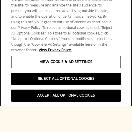
the site, to measure and analyze the site’s audience, to
present you with personalized advertising outside the site,
and to enable the operation of certain social networks. By
using this site you agree to our use of cookies as described in
our Privacy Policy. To reject all optional cookies select “Reject
All Optional Cookies.” To agree to all optional cookies, click
“Accept All Optional Cookies.” You can modify your selections
though the “Cookie & Ad Settings” available here or in the
browser footer.
View Privacy Policy.
VIEW COOKIE & AD SETTINGS
REJECT ALL OPTIONAL COOKIES
ACCEPT ALL OPTIONAL COOKIES
La Maison