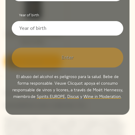
Year of birth
Veuve Clicquot Extra Brut
Extra Old 1 ​
Enter
Descubrir
El abuso del alcohol es peligroso para la salud. Bebe de
forma responsable. Veuve Clicquot apoya el consumo
responsable de vinos y licores, a través de Moët Hennessy,
Newsletter Veuve Clicquot
miembro de
Spirits EUROPE
,
Discus
y
Wine in Moderation
.
SIGAMOS EN CONTACTO
Mantente al día con todo lo nuevo de Veuve Clicquot
apuntándote a nuestra newsletter. Simplemente danos
tus datos para recibir las últimas noticias o un adelanto