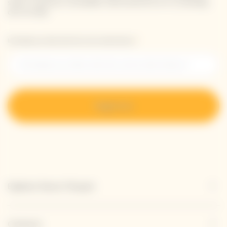
sobre nuestras novedades directamente en tu bandeja
de entrada.
Introduzca su dirección de correo electrónico *
Regístrese
Explorar Veuve Clicquot
Contacto