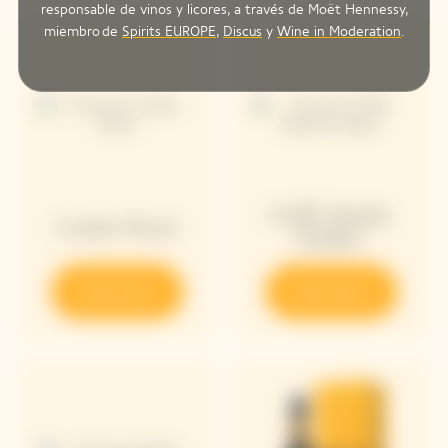
responsable de vinos y licores, a través de Moët Hennessy,
miembro de
Spirits EUROPE
,
Discus
y
Wine in Moderation
.
Puffy Bottle
Cooler Rosé
Holder
Descubrir
Descubrir