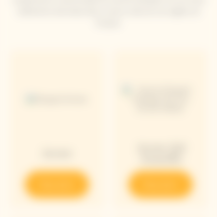
bellamente decorada, lleva a casa la colección de regalos de
Clicquot.
Arrow Sol
Arrow
Amarillo
Descubrir
Descubrir