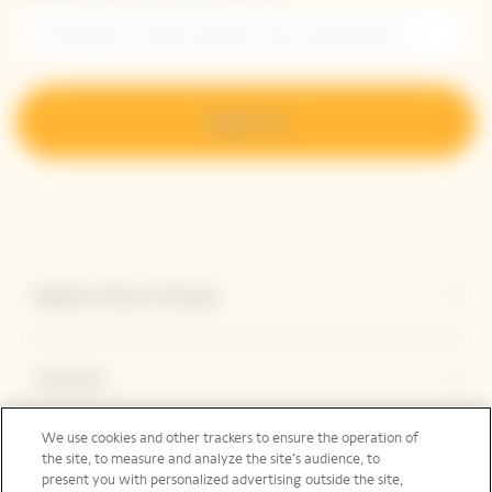
Regístrese
Explorar Veuve Clicquot
Contacto
We use cookies and other trackers to ensure the operation of
the site, to measure and analyze the site’s audience, to
Legal Notice
present you with personalized advertising outside the site,