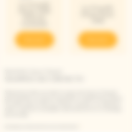
La Grande
La Grande
Dame 2018
Dame Rosé
Edición
2018
Limitada
Descubrir
Descubrir
Newsletter Veuve Clicquot
SIGAMOS EN CONTACTO
Mantente al día con todo lo nuevo de Veuve Clicquot
apuntándote a nuestra newsletter. Simplemente danos
tus datos para recibir las últimas noticias o un adelanto
sobre nuestras novedades directamente en tu bandeja
de entrada.
Introduzca su dirección de correo electrónico *