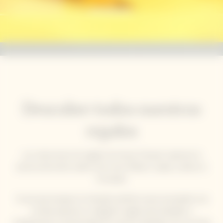
Descubre todos nuestros
regalos
Las colecciones de regalos de Veuve Clicquot capturan la
esencia del estilo solaire único de la Maison: audaz, creativo e
innovador.
Ya sea que busques el champán perfecto para acompañar una
comida especial, un elegante regalo personalizado o
simplemente la oportunidad de reunirte alrededor de una mesa