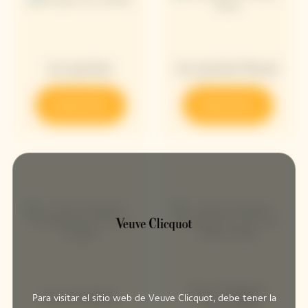
Ice Jacket
Ice Jacket Rosé
Descubrir
Descubrir
Sun Totem
Sun Holder
Para visitar el sitio web de Veuve Clicquot, debe tener la
Amarillo