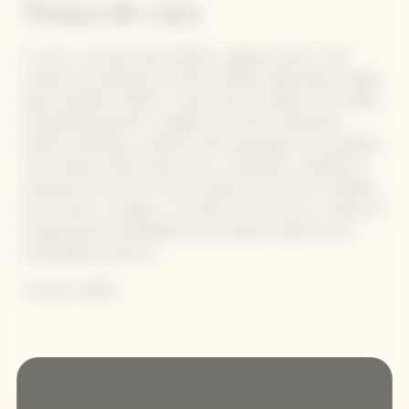
Notas de cata
En nariz, La Grande Dame 1990 en magnum ofrece notas
iniciales muy expresivas de fruta confitada: albaricoque, mango,
higo, membrillo y dátiles. A estas notas se añaden otras cálidas
de pastelería gourmet: mazapán, tarta tatin, almendras y
pralinés. almendras y pralinés. Notas especiadas más complejas,
como tabaco dorado, hojas secas y colmenillas, completan la
riqueza de este vino. En boca, la apertura es como un estallido
de sol, fresco y enérgico y la textura es a la vez rica y sedosa. El
envejecimiento prolongado de esta añada confiere al vino
profundidad y potencia.
Contiene sulfitos.