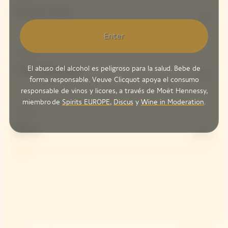
Pinot Noir
61%
Enter
Freshness
El abuso del alcohol es peligroso para la salud. Bebe de
Chardonnay
39%
forma responsable. Veuve Clicquot apoya el consumo
responsable de vinos y licores, a través de Moët Hennessy,
miembro de
Spirits EUROPE
,
Discus
y
Wine in Moderation
.
Dosage
Brut
8 G/L