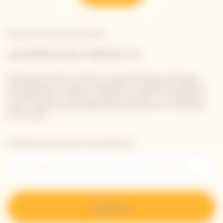
Newsletter Veuve Clicquot
SIGAMOS EN CONTACTO
Mantente al día con todo lo nuevo de Veuve Clicquot
apuntándote a nuestra newsletter. Simplemente danos
tus datos para recibir las últimas noticias o un adelanto
sobre nuestras novedades directamente en tu bandeja
de entrada.
Introduzca su dirección de correo electrónico *
Regístrese