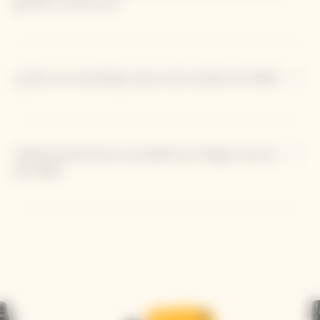
guarda y la frescura?
¿Cuál es el ensamblaje exacto de la edición de 1990?
¿Debería decantarse una añada tan antigua como la
del 1990?