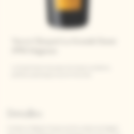
Veuve Clicquot La Grande Dame
1990 Magnum
La Grande Dame showcases the House’s excellence,
perfectly expressing its love for Pinot Noir.
Detalles
A tribute to Madame Clicquot and the creative and elegant