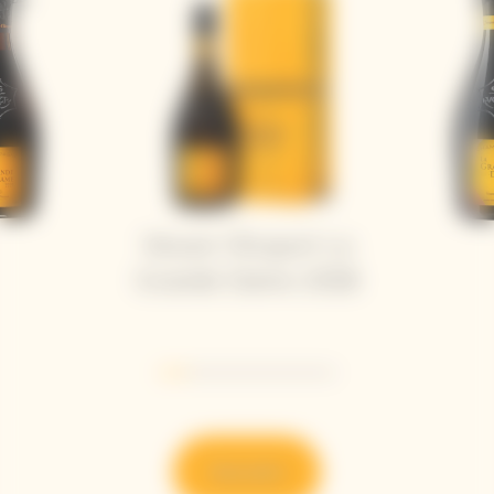
Veuve Clicquot La
Grande Dame 2018
Go to slide 1
Go to slide 2
Go to slide 3
Go to slide 4
Go to slide 5
Go to slide 6
Descubrir