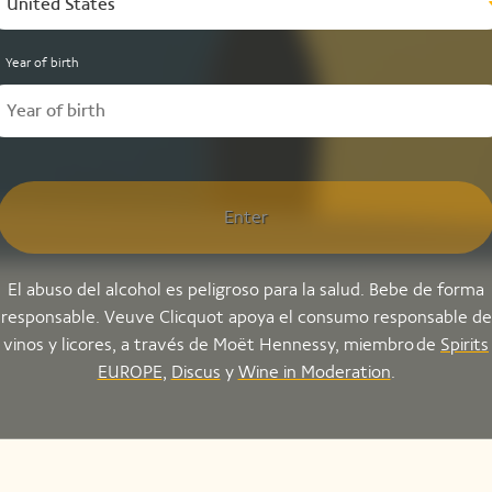
United States
Year of birth
Enter
El abuso del alcohol es peligroso para la salud. Bebe de forma
responsable. Veuve Clicquot apoya el consumo responsable de
vinos y licores, a través de Moët Hennessy, miembro de
Spirits
EUROPE
,
Discus
y
Wine in Moderation
.