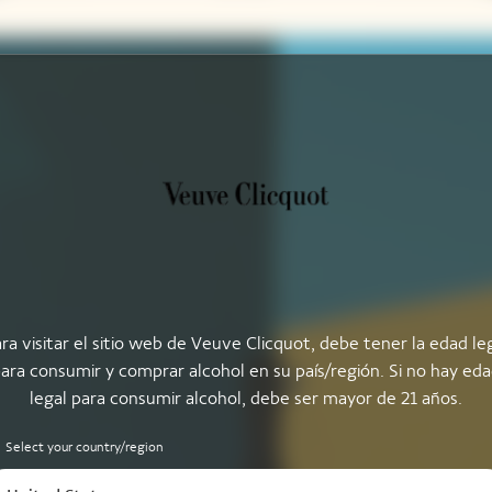
ra visitar el sitio web de Veuve Clicquot, debe tener la edad le
ara consumir y comprar alcohol en su país/región. Si no hay ed
legal para consumir alcohol, debe ser mayor de 21 años.
Select your country/region