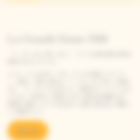
La Grande Dame 2018
「ラ・グランダム 2018」はピノ・ノワールの最も純粋な表現を
体感できるキュヴェです。
ヴーヴ・クリコは今年、マダム・クリコの卓越したヴィジョ
ン、行動力、大胆さを讃える「ラ・グランダム 2018」を発表し
ます。「ラ・グランダム2018」は、25番目のヴィンテージにあ
たります。2018年は、何世紀にもわたる職人技の賜物であり、
理想的に成熟したブドウを生み出した過去に例を見ない素晴ら
しい収穫年でした。
購入する