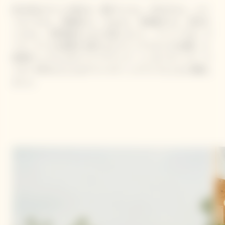
約100名のゲストが招かれ、夏木マリさん、RIKACOさん、エリ
ーローズさん、神崎恵さん、chayさん、長塚健斗さん、長谷川
ミラさん、大野拓朗さんなどが集いました。 イベントでは、ヴ
ーヴ・クリコが提案する新たなピクニックスタイルを体験。小
林寛司シェフによるフードペアリング、シンガー & ソング・ラ
イター BIRDさんによるアコースティックライブとともに満喫し
ました。