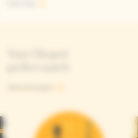
Solaire Energy
Your Clicquot
perfect match
Explore all Champagnes