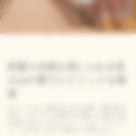
初夏の太陽を感じられる富
士山の麓でピクニックを開
催
ヴーヴ・クリコは、初夏を迎えた富士山の麓で、絶景を望む自
然の中、イエローラベルに象徴される太陽のような輝きと喜び
をお届けするライフスタイルイベント「ヴ―ヴ・クリコ ピクニ
ック」を５月21日、22日の二日間にわたり開催しました。