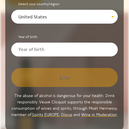
Select your country/region
United States
Year of birth
Enter
The abuse of alcohol is dangerous for your health. Drink
responsibly. Veuve Clicquot supports the responsible
consumption of wines and spirits, through Moët Hennessy,
member of
Spirits EUROPE
,
Discus
and
Wine in Moderation
.