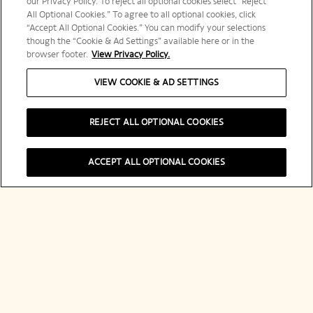
our Privacy Policy. To reject all optional cookies select “Reject
All Optional Cookies.” To agree to all optional cookies, click
“Accept All Optional Cookies.” You can modify your selections
Sign up
though the “Cookie & Ad Settings” available here or in the
browser footer.
View Privacy Policy.
VIEW COOKIE & AD SETTINGS
REJECT ALL OPTIONAL COOKIES
Explore Veuve Clicquot
ACCEPT ALL OPTIONAL COOKIES
Contact
友達追加する
ヴーヴ・クリコ 公式ライン
Legal Notice
Social Media