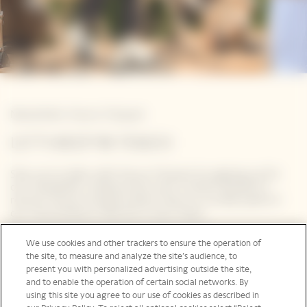
Newsletter Veuve Clicquot
LET'S KEEP IN TOUCH
Stay up-to-date with Veuve Clicquot by signing-up for
our newsletter. Simply enter your contact details to
receive Veuve Clicquot latest news or a sneak peek of
our new products directly in your inbox.
We use cookies and other trackers to ensure the operation of
Please enter your email address*
the site, to measure and analyze the site’s audience, to
present you with personalized advertising outside the site,
and to enable the operation of certain social networks. By
using this site you agree to our use of cookies as described in