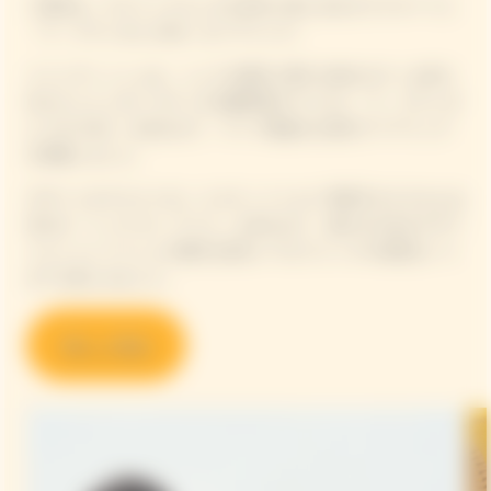
二皿目は、ピクニックらしさを存分に楽しめるカスクルートと
「ラ・グランダム 2018」をペアリング。
メインディッシュは、シェフが贅沢に豚モモ肉のロティを切り
分けたジャンボン ロティ& 初夏野菜のマリネと「ラ・グランダ
ム ロゼ 2015」を合わせて、ライブ感溢れる演出でペアリング
を堪能しました。
デザートのマスクメロン ココナッツミルク 茶寒天タピオカには
甘口の「リッチ オン アイス」を合わせて、遊び心のあるデザー
トとシャンパーニュの贅沢な味わいでピクニックの余韻をいつ
までも楽しみました。
詳しく見る