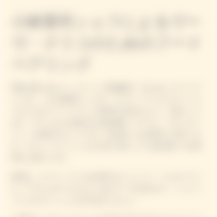
小林寛司シェフによるヴー
ヴ・クリコのためのフード
ペアリング
和歌山県にあるミシュラン二つ星掲載店「villa aida（ヴィラ ア
イーダ）」の小林寛司シェフが、ヴーヴ・クリコとピクニック
スタイルのフードペアリング料理を手掛けました。小林シェフ
はラ・グランダムが提供する美食体験「ガーデン・ガストロノ
ミー」を体現するシェフです。振る舞ったお料理をご紹介しま
す。ピクニックイベントのための小林シェフが振る舞ったお料
理をご紹介します。
乾杯は、ヴーヴ・クリコを代表するシャンパン「イエローラベ
ル」マグナムボトルとひよこ豆のスープを合わせて、シャンパ
ーニュのフレッシュさを引き出しました。