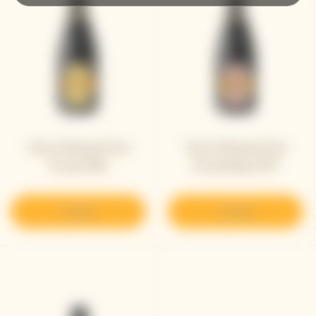
Veuve Clicquot Cave
Veuve Clicquot Cave
Privée 1982
Privée Rosé 1979
Scoprire
Scoprire