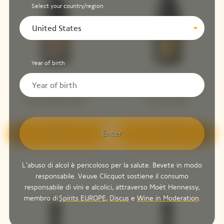
Select your country/region
United States
Year of birth
Veuve Clicquot Cave
Veuve Clicquot Cave
Privée Rosé 1990
Privée 1983
Enter
Scoprire
Scoprire
L'abuso di alcol è pericoloso per la salute. Bevete in modo
responsabile. Veuve Clicquot sostiene il consumo
responsabile di vini e alcolici, attraverso Moët Hennessy,
membro di
Spirits EUROPE
,
Discus
e
Wine in Moderation
.