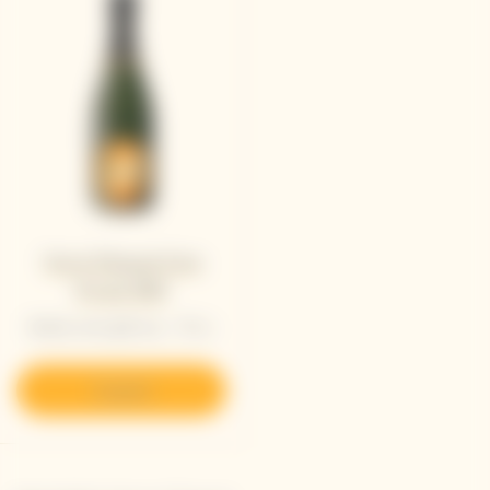
Veuve Clicquot Cave
Privée 1989
Bottle with gift box - 75 cL
Scoprire