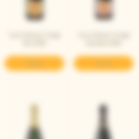
Veuve Clicquot Vintage
Veuve Clicquot Vintage
Brut 2008
Rosé Brut 2008​
Scoprire
Scoprire