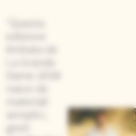
"Questa
edizione
limitata de
La Grande
Dame 2018
nasce da
materiali
semplici,
gesti