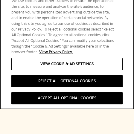
We use cookies and other trackers to ensure the operation of
the site, to measure and analyze the site’s audience, to
present you with personalized advertising outside the site,
and to enable the operation of certain social networks. By
using this site you agree to our use of cookies as described in
our Privacy Policy. To reject all optional cookies select “Reject
All Optional Cookies.” To agree to all optional cookies, click
“Accept All Optional Cookies.” You can modify your selections
though the “Cookie & Ad Settings” available here or in the
browser footer.
View Privacy Policy.
VIEW COOKIE & AD SETTINGS
REJECT ALL OPTIONAL COOKIES
Shop Now
ACCEPT ALL OPTIONAL COOKIES