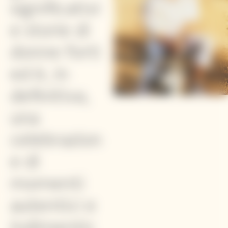
significativi
e storie di
donne forti
ed è, in
definitiva,
una
celebrazion
e di
momenti
autentici e
indimentic