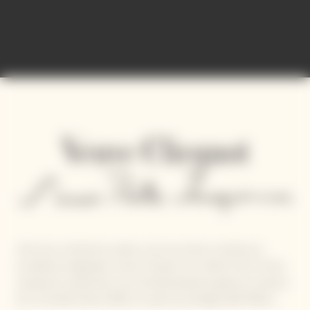
Uniti da un ottimismo solare e da una visione condivisa di
eccellenza artigianale, Veuve Clicquot e lo stilista Simon Porte
Jacquemus presentano una reinterpretazione gioiosa e poetica
de La Grande Dame 2018, la cuvée de prestige della Maison.