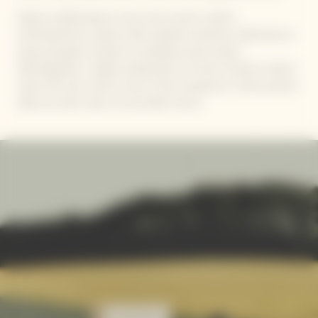
Questa collaborazione unisce due universi creativi
profondamente radicati nelle rispettive identità, celebrando la
poesia dei gesti semplici e la bellezza senza tempo
dell'artigianato. Il giallo emblematico di Veuve Clicquot irradia il
calore del sole, mentre Simon Porte Jacquemus si lascia ispirare
dalle sue radici solari nel Sud della Francia.