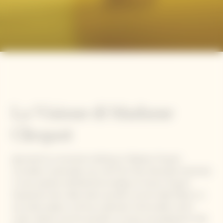
La Visione di Madame
Clicquot
Ignorando le convenzioni dell'epoca, Madame Clicquot
riconobbe il potenziale unico del Pinot Noir, facendolo diventare
il cuore pulsante dell'identità enologica di Veuve Clicquot.
Acquisendo dieci delle dodici parcelle iconiche della Maison, la
sua scelta audace continua a plasmare l'anima delle nostre
cuvée. Queste storiche parcelle si trovano principalmente sulla