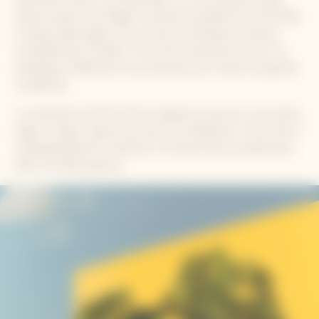
questa varietà d'uva fragile ma potente beneficia dei suoli freddi
e calcarei della regione, da cui trae la sua finezza e struttura.
Incredibilmente versatile, il Pinot Noir interpreta il terroir con
delicatezza, riflettendo le sue sfumature per rivelare una grande
complessità.
La coltivazione del Pinot Noir è esigente e precisa, e l'uva stessa
esige un lungo e rigoroso processo di vinificazione. Il Pinot Noir si
svela gradualmente, rendendo La Grande Dame portabandiera
della virtù della pazienza.