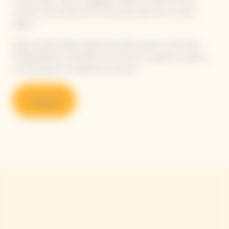
portato a una vendemmia eccezionale, generosa e di alta
qualità.
Questa qualità della vendemmia esalta a pieno il Pinot Noir,
enfatizzandone profondità e precisione, in equilibrio perfetto
tra freschezza e complessità aromatica.
Scoprire