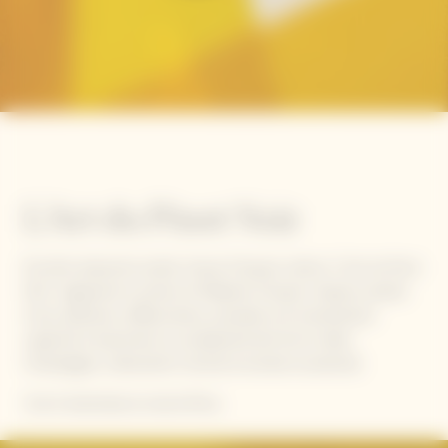
L'Art du Pinot Noir
Da oltre duecento estati, Veuve Clicquot coltiva "L'Art du Pinot
Noir" seguendo la visione di Madame Clicquot. Questa varietà
d'uva, delicata e affascinante, possiede una straordinaria
capacità di esprimere la complessità del terroir della
Champagne, catturando l'unicità di annate eccezionali.
Così è diventata la nostra firma.