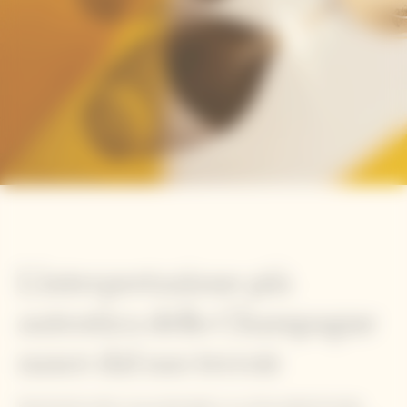
L'interpretazione più
autentica dello Champagne
nasce dal suo terroir
Esprimendo tutto il suo potenziale in un clima settentrionale,