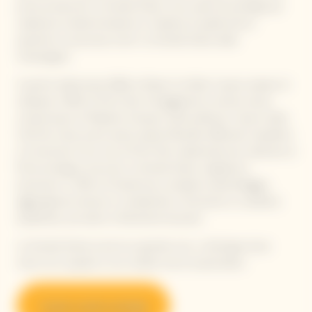
prima annata de La Grande Dame, una cuvée de prestige per
celebrare la determinazione e l'audacia di quella donna
ispiratrice conosciuta come 'La Grande Dame della
Champagne.'
A partire dall'annata 2008, la Maison ha fatto il passo audace di
utilizzare il 90% di Pinot Noir. Echeggiando la visione senza
compromessi di Madame Clicquot sull'eccellenza, il lavoro dello
Chef de Caves porta avanti questa filosofia, affinando l'equilibrio
e la tensione tra le uve di Pinot Noir selezionate per ottenere la
firma enologica unica de La Grande Dame: eleganza e
precisione. Il 10% di Chardonnay completa l'assemblaggio,
aggiungendo texture e complessità, e fornendo un carattere
equilibrato, più salino e finemente lavorato.
La Grande Dame è più di un grande vino: si distingue dove
meno te lo aspetti e non smette mai di sorprendere.
Scopri i nostri vintage