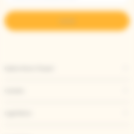
Iscriviti
Esplora Veuve Clicquot
Contatto
Legal Notice