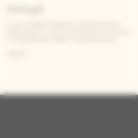
Dettagli
Un vino che riflette l'immagine de La Grande Dame stessa.
Madame Clicquot ha usato la sua determinazione, il suo intuito e
la sua lungimiranza per scegliere e acquistare eccezionali
parcelle di Crus storici che regalano uve eccezionali.
Leggi di più
Contiene solfiti.