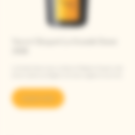
Veuve Clicquot La Grande Dame
2008
La Grande Dame nasce a tributo di Madame Clicquot e alle
anime creative ed eleganti che hanno seguito le sue orme.
Acquista online