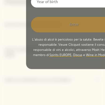
Domande frequenti
Enter
Perché l’annata 2008 è notevole?
L'abuso di alcol è pericoloso per la salute. Bevet
responsabile. Veuve Clicquot sostiene il con
Qual è il potenziale di invecchiamento dell'annata
responsabile di vini e alcolici, attraverso Moët H
2008?
membro di
Spirits EUROPE
,
Discus
e
Wine in Mod
Qual è la temperatura di servizio ideale ?