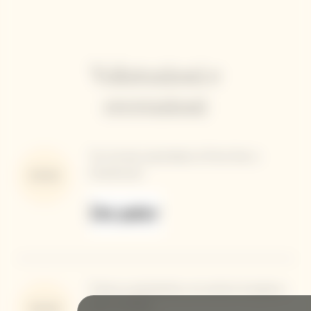
Valutazioni e
recensioni
"Un mix ben assemblato di Pinot Noir e
Chardonnay"
97/100
"Fresco e persistente, con sentori di spezie e
fumo sul finale"
95/100