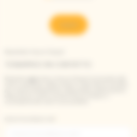
Scoprire
Newsletter Veuve Clicquot
TENIAMOCI IN CONTATTO
Rimanete aggiornati su Veuve Clicquot iscrivendovi alla
nostra newsletter. Basta inserire i propri dati di contatto
per ricevere direttamente nella propria casella di posta
elettronica le ultime novità di Veuve Clicquot o
un'anteprima dei nostri nuovi prodotti.
Inserisci il tuo indirizzo e-mail *