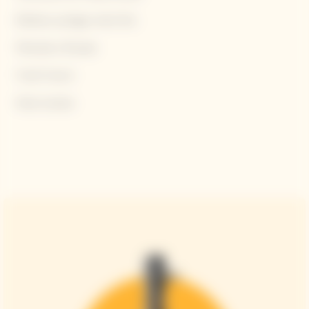
Brillante, perlage molto fine
Minerale e floreale
Frutti Freschi
Note tostate