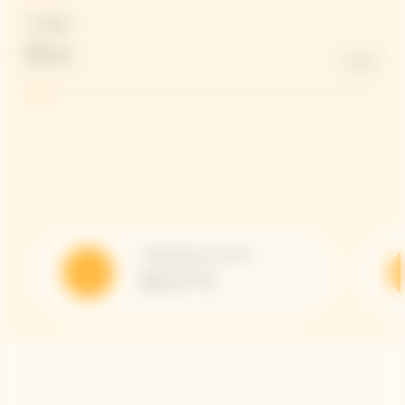
Dosaggio
Brut
6 G/L
Temperatura di servizio
10-12 °C