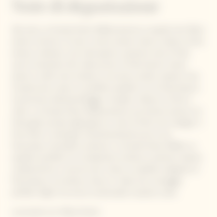
Note di degustazione
Alla vista, La Grande Dame 2008 presenta un aspetto dai riflessi
dorati e luminosi. Al naso, il primo esame rivela un attacco forte,
etereo e delicato. Una volta aperto, presenta note di frutti
secchi (mandorle, fichi, albicocche), di frutti bianchi maturi
(pere) e sottili note tostate di nocciola e pralina. Queste note
di pasticceria creano un perfetto equilibrio con la freschezza e
la precisione dell'assemblaggio. Al palato, l'attacco è forte e
netto. La Grande Dame 2008 presenta una texture setosa e di
frutti gialli, portata dagli agrumi e note di frutti rossi (ciliegia). Il
Pinot Nero si distingue straordinariamente per la sua
freschezza, mineralità e potenza. La Grande Dame 2008 è un
equilibrio perfetto tra complessità, struttura e potenza. Queste
caratteristiche si uniscono per creare un equilibrio elegante di
freschezza e di struttura, messo in risalto da un dosaggio
perfetto (6g/l) che evoca il potenziale di questa cuvée.
Luccicante con riflessi Dorati