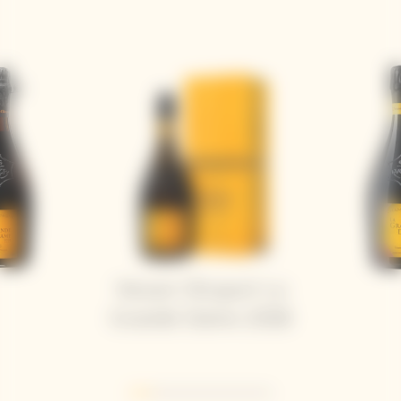
Veuve Clicquot La
Grande Dame 2018
Go to slide 1
Go to slide 2
Go to slide 3
Go to slide 4
Go to slide 5
Go to slide 6