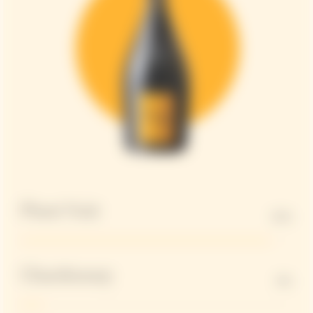
Pinot Noir
92%
Chardonnay
8%