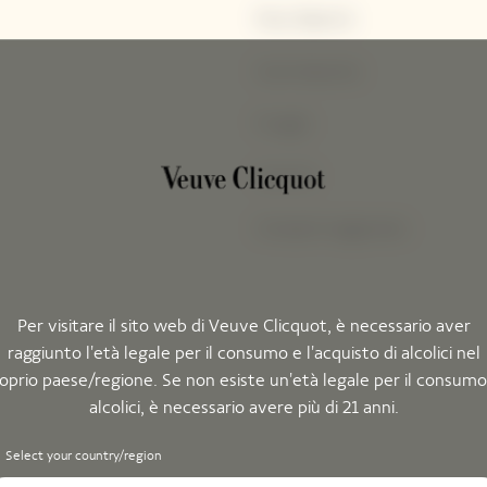
Pesci Bianchi
Carni bianche
Funghi
Granchi
Compté stagionato
Per visitare il sito web di Veuve Clicquot, è necessario aver
raggiunto l'età legale per il consumo e l'acquisto di alcolici nel
oprio paese/regione. Se non esiste un'età legale per il consumo
alcolici, è necessario avere più di 21 anni.
Select your country/region