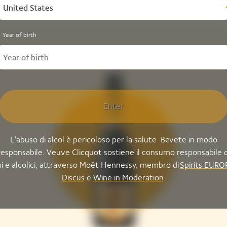
United States
Year of birth
Enter
L'abuso di alcol è pericoloso per la salute. Bevete in modo
responsabile. Veuve Clicquot sostiene il consumo responsabile d
ni e alcolici, attraverso Moët Hennessy, membro di
Spirits EURO
Discus
e
Wine in Moderation
.