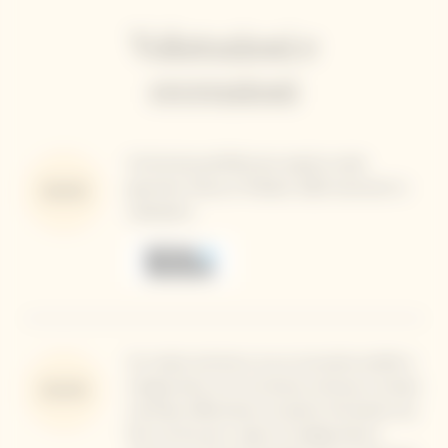
Valutazioni e
recensioni
Un'armonia perfetta per questa cuvée
gourmet, fresca e fruttata. 2022 recensioni e
95/100
valutazioni
Un rosato armonico, la cui croccante acidità si
integra bene con la schiuma cremosa e la base
92/100
minerale, affumicata e di pietra, formando una
fine cornice per i sapori di ciliegia bianca