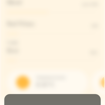
Blend
up to 45%
Red Wines
12%
Dosaggio
Brut
9G/L
Temperatura di servizio
8-10 °C