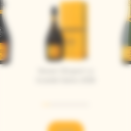
Veuve Clicquot La
Grande Dame 2018
Go to slide 1
Go to slide 2
Go to slide 3
Go to slide 4
Go to slide 5
Go to slide 6
Scoprire