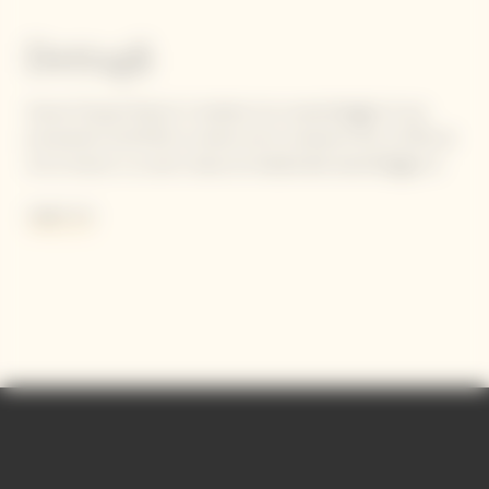
Dettagli
Veuve Clicquot Rosé è il risultato di un assemblaggio di uve
provenienti da 50-60 cru diversi ed è composto fino al 45% da
vini di riserva. La cuvé si basa sul tradizionale assemblaggio di
Yellow Label ed è completata dal vino rosso Pinot Noir.
Leggi di più
Contiene solfiti.