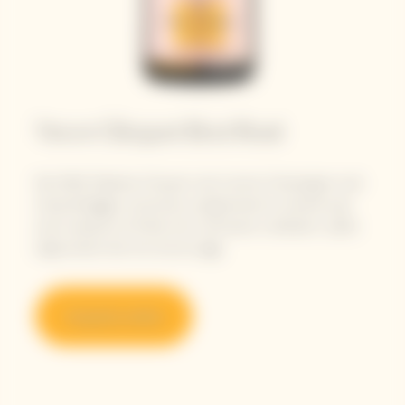
Veuve Clicquot Brut Rosé
Nel 1818, Madame Clicquot creò il primo Champagne rosé
d'assemblaggio conosciuto, sprigionando la vivacità e gli
aromi esplosivi di frutta che continuano a deliziare i palati
degli amanti del vino ancora oggi.
Acquista online