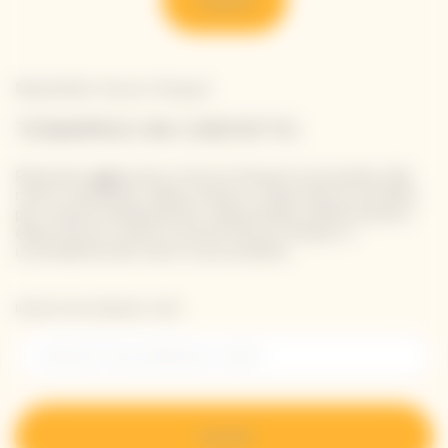
Newsletter Veuve Clicquot
TENIAMOCI IN CONTATTO
Rimanete aggiornati su Veuve Clicquot iscrivendovi alla
nostra newsletter. Basta inserire i propri dati di contatto
per ricevere direttamente nella propria casella di posta
elettronica le ultime novità di Veuve Clicquot o
un'anteprima dei nostri nuovi prodotti.
Inserisci il tuo indirizzo e-mail *
Iscriviti