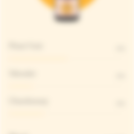
Pinot Noir
50%
Meunier
20%
Chardonnay
30%