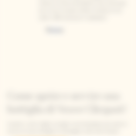
matura e scorza di pompelmo rosa, accentuati
da un tocco di pane tostato. Da bere sin da
subito. 2022 recensioni e valutazioni
Come aprire e servire una
bottiglia di Veuve Clicquot?
Scoprite i nostri migliori consigli e raccomandazioni per aprire e
servire la vostra bottiglia di champagne, nello stile Clicquot.