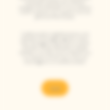
freschezza, perfetto per momenti
indulgenti da condividere. Il suo carattere
vivace si esprime con il sashimi o con una
generosa fetta di pizza.
Si abbina inoltre magnificamente a una
selezione di formaggi stagionati: Ossau-
Iraty, formaggio di capra fresco, tomme
de brebis, Gouda, Mimolette, cheddar
irlandese. La cuvée trova un delicato eco
in un dessert ai frutti rossi, come una
torta leggera o un sorbetto acidulo.
Scopri