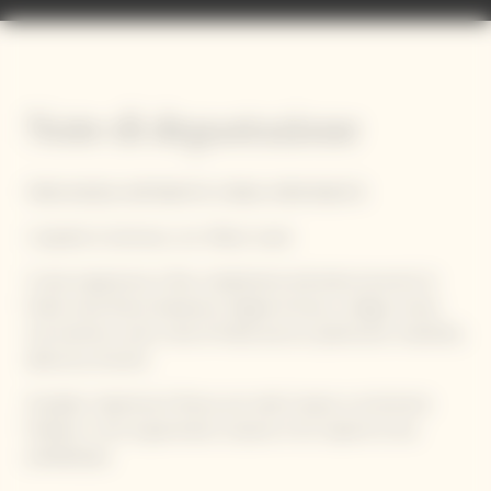
Note di degustazione
FRESCHEZZA, ROTONDITÀ, FORZA, PROFONDITÀ
L'aspetto è luminoso, con riflessi rosati.
Il naso è generoso e fine, inizialmente dominato da aromi di
frutta rossa fresca (lampone, fragola di bosco, ciliegia, mora),
che evolvono verso note di frutta secca e pasticceria: mandorla,
albicocca, brioche.
Al palato, l'apertura è fresca, poi cede il passo a un'armonia
fruttata. Il vino è gourmand, corposo e ha il sapore di una
prelibatezza.