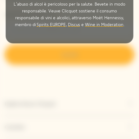
L'abuso di alcol è pericoloso per la salute. Bevete in modo
responsabile. Veuve Clicquot sostiene il consumo
Inserisci il tuo indirizzo e-mail *
responsabile di vini e alcolici, attraverso Moët Hennessy,
membro di
Spirits EUROPE
,
Discus
e
Wine in Moderation
.
Iscriviti
Esplora Veuve Clicquot
Contatto