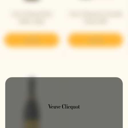
Veuve Clicquot Brut
Veuve Clicquot La Grande
Yellow Label ​
Dame 2018
Scoprire
Scoprire