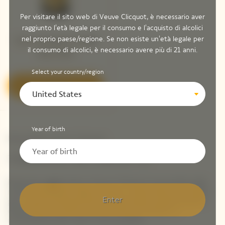
Per visitare il sito web di Veuve Clicquot, è necessario aver
raggiunto l'età legale per il consumo e l'acquisto di alcolici
nel proprio paese/regione. Se non esiste un'età legale per
Veuve Clicquot Vintage
il consumo di alcolici, è necessario avere più di 21 anni.
Brut 2015
Select your country/region
Scoprire
United States
Year of birth
Newsletter Veuve Clicquot
TENIAMOCI IN CONTATTO
Rimanete aggiornati su Veuve Clicquot iscrivendovi alla
nostra newsletter. Basta inserire i propri dati di contatto
Enter
per ricevere direttamente nella propria casella di posta
elettronica le ultime novità di Veuve Clicquot o
un'anteprima dei nostri nuovi prodotti.