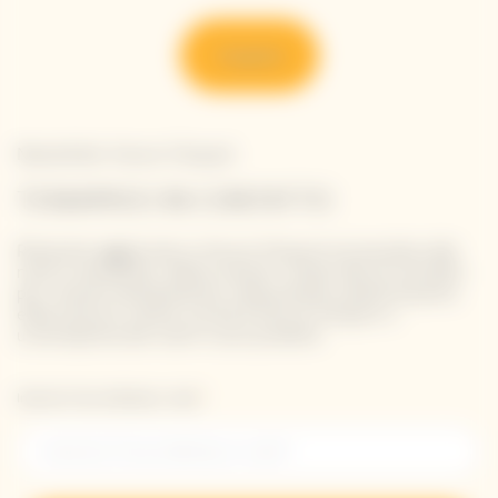
Scoprire
Newsletter Veuve Clicquot
TENIAMOCI IN CONTATTO
Rimanete aggiornati su Veuve Clicquot iscrivendovi alla
nostra newsletter. Basta inserire i propri dati di contatto
per ricevere direttamente nella propria casella di posta
elettronica le ultime novità di Veuve Clicquot o
un'anteprima dei nostri nuovi prodotti.
Inserisci il tuo indirizzo e-mail *