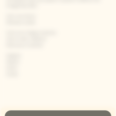
Vintage Rosé 2012."
Color rosa intenso
Sfumature ramate
Frutti rossi e fragole selvatiche
Tannini nobili e zafferano
Pasticceria e mandorle
Aragosta
Abalone
Anatra
Scampi