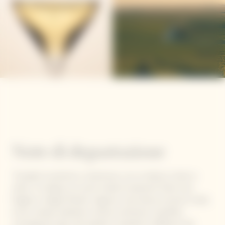
Note di degustazione
"Al palato è potente e voluminoso, con un attacco chiaro e
netto. Si sviluppa con aromi iniziali di seducenti frutti rossi,
fragole e ciliegie Morello. Seguono note dense di tannini nobili,
la loro carezza vellutata e setosa costituisce il perfetto
contrappunto alle note pepate e speziate di zafferano del