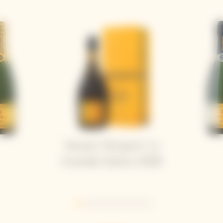
Veuve Clicquot La
Grande Dame 2018
Go to slide 1
Go to slide 2
Go to slide 3
Go to slide 4
Go to slide 5
Go to slide 6
Go to slide 7