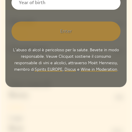
Meunier
15%
Enter
Chardonnay
L'abuso di alcol è pericoloso per la salute. Bevete in modo
34%
responsabile. Veuve Clicquot sostiene il consumo
responsabile di vini e alcolici, attraverso Moët Hennessy,
membro di
Spirits EUROPE
,
Discus
e
Wine in Moderation
.
Vino rosso di
Bouzy
13%
Dosaggio
Brut
8 G/L