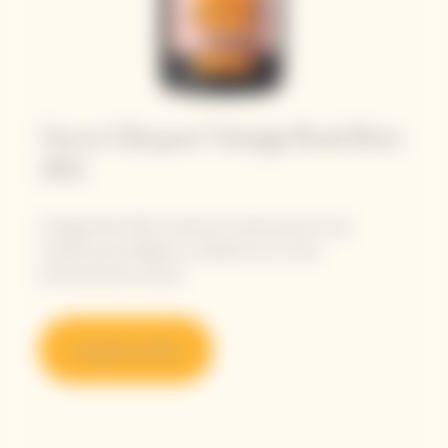
Veuve Clicquot Vintage Rosé Brut
2012
Vintage Rosé 2012 costituisce l'espressione di una
vendemmia prodigiosa, a dispetto di un clima
estremamente avverso.
Acquista online