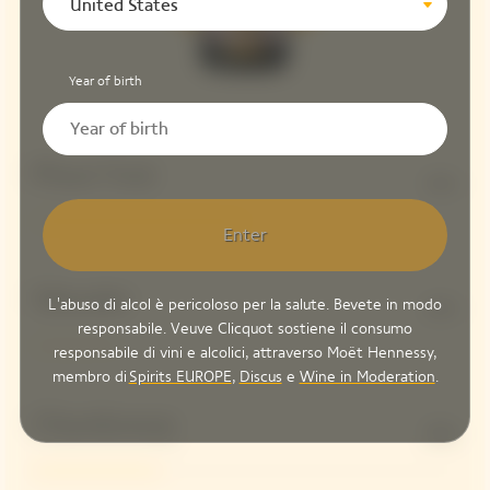
United States
Year of birth
Pinot Noir
50%
Enter
Meunier
L'abuso di alcol è pericoloso per la salute. Bevete in modo
20%
responsabile. Veuve Clicquot sostiene il consumo
responsabile di vini e alcolici, attraverso Moët Hennessy,
membro di
Spirits EUROPE
,
Discus
e
Wine in Moderation
.
Chardonnay
30%