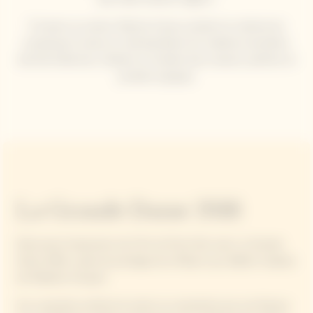
À travers sa cuisine, Martina Caruso soutient et valorise les
producteurs locaux en réinterprétant les matières premières
des îles Éoliennes, mettant en lumière leurs saveurs, parfums et
produits typiques.
La Grande Dame 2018
Découvrez l'expression de l'Art du Pinot Noir avec La Grande
Dame 2018, cuvée de prestige de la Maison qui célèbre l'audace
de Madame Clicquot.
Son caractère profond et précis se caractérise par une finesse