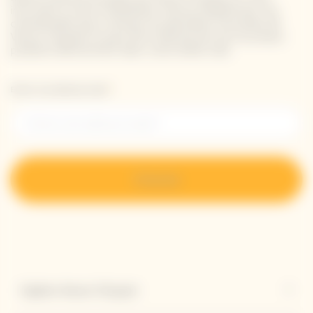
inscrivant à notre newsletter. Entrez simplement vos
coordonnées pour recevoir les dernières nouvelles de
Veuve Clicquot et pour être informé de nos nouveaux
produits directement dans votre boîte mail.
Entrer une adresse email *
S’inscrire
Explore Veuve Clicquot