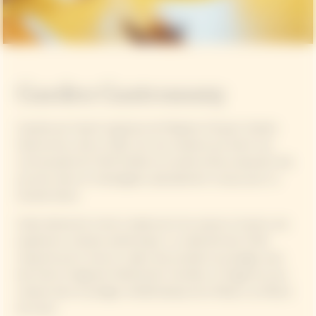
Garden Gastronomy
Inspirée par l'esprit audacieux de Madame Clicquot, Garden
Gastronomy, née en 2021, est une initiative qui réunit une
communauté de Chefs étoilés du monde entier, proposant des
accords mets et champagnes spécialement conçus pour La
Grande Dame.
Cette démarche invite à redécouvrir les saveurs à travers une
expérience culinaire authentique. La créativité des Chefs
s’exprime par la mise en valeur des produits du potager, avec
des fruits et légumes fraîchement récoltés, à l’image de ceux
cultivés dans le potager emblématique de la Maison, au Manoir
de Verzy.