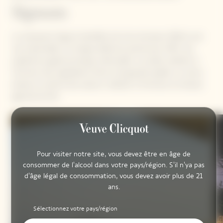
Signum
Le restaurant Signum bénéficie de trois terrasses offrant une
vue imprenable, où chaque détail est pensé pour offrir une
expérience gastronomique mémorable. Les plats mettent à
l’honneur des ingrédients frais et de grande qualité. Le menu
évolue au rythme des saisons, mettant à l'honneur la richesse
agricole de l’île.
Pour visiter notre site, vous devez être en âge de
consommer de l'alcool dans votre pays/région. S'il n'ya pas
d'âge légal de consommation, vous devez avoir plus de 21
ans.
Sélectionnez votre pays/région