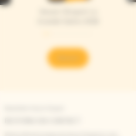
Veuve Clicquot La
Grande Dame 2018
Découvrir
Newsletter Veuve Clicquot
RESTONS EN CONTACT
Restez informé à propos de Veuve Clicquot en vous