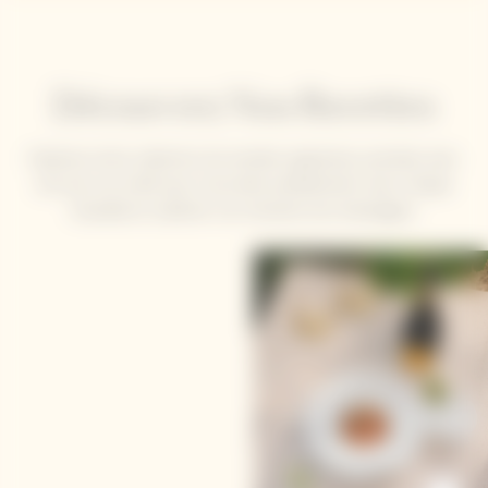
Découvrez Nos Recettes
Explorez notre collection de recettes signatures, pensées avec
soin par nos chefs pour s'accorder parfaitement avec chaque
bouteille et sublimer vos moments de champagne.
Smoked Mackerel,
Rhubarb and