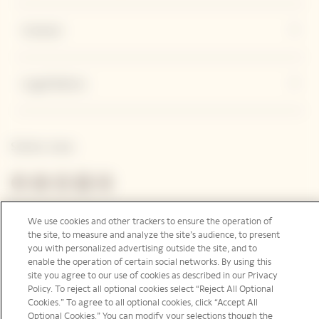
Contact
Legal Notice
Suivez-nous
France | fr
We use cookies and other trackers to ensure the operation of
the site, to measure and analyze the site’s audience, to present
you with personalized advertising outside the site, and to
enable the operation of certain social networks. By using this
site you agree to our use of cookies as described in our Privacy
Policy. To reject all optional cookies select “Reject All Optional
Cookies.” To agree to all optional cookies, click “Accept All
L'ABUS D’ALCOOL EST DANGEREUX POUR LA SANTÉ, À CONSOMMER AVEC
Optional Cookies.” You can modify your selections though the
MODÉRATION