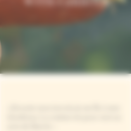
« J'écoute mon terroir, je me fie à mes
intuitions. La cuisine est pour moi un
acte de liberté. »