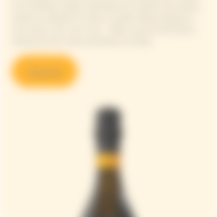
et une fraîcheur subtile, exprimées par sa salinité. Des arômes
intenses se dévoilent à travers un parfum délicat d’agrumes –
citron jaune, citron vert, yuzu – mêlés à celui de fruits blancs,
réhaussé par des notes printanières et forales.
Découvrir