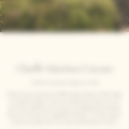
Cheffe Martina Caruso
Cheffe du restaurant Signum en Italie
Martina Caruso, plus jeune Cheffe étoilée d’Italie en 2016, dirige
le restaurant Signum, niché sur la petite île de Salina, au nord
de la Sicile. Attachée à ses racines et à l’établissement familial,
elle met à l'honneur ses ingrédients fétiches : ail, huile, piment,
poisson et poulpe, dans une cuisine authentique et sincère.