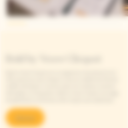
Bold by Veuve Clicquot
Bold by Veuve Clicquot est un programme international né en
1972, pensé pour plus d’impact et plus de visibilité des femmes
cheffes d’entreprise. Construit autour de nombreux moments
d’échanges et d’inspirations, Bold by Veuve Clicquot encourage
des générations de femmes à être toujours plus audacieuses.
Découvrir