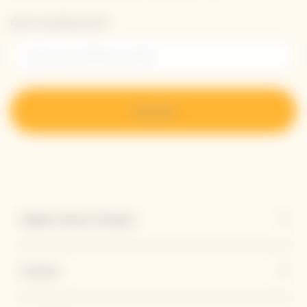
Entrer une adresse email *
S’inscrire
Explore Veuve Clicquot
Contact