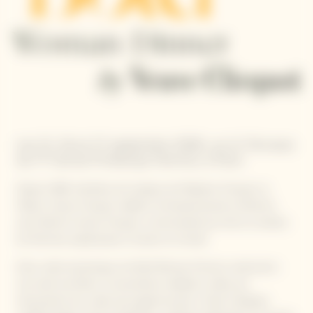
Les 15, 16 et 17 septembre 2026, sur la Terrasse
du 7ᵉ Ciel du Printemps Femme, à Paris
Depuis 1805, héritière de l'audace de Madame Clicquot, la
Maison Veuve Clicquot célèbre l'entrepreneuriat au féminin
avec Bold by Veuve Clicquot, communauté qui met en lumière
les femmes audacieuses à travers le monde.
Dans cette dynamique, les Bold Woman Dinners reviennent :
une série de dîners-conversations dédiée à celles qui
réinventent les codes de la gastronomie. Coline Faulquier,