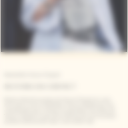
Newsletter Veuve Clicquot
RESTONS EN CONTACT
Restez informé à propos de Veuve Clicquot en vous
inscrivant à notre newsletter. Entrez simplement vos
coordonnées pour recevoir les dernières nouvelles de
Veuve Clicquot et pour être informé de nos nouveaux
produits directement dans votre boîte mail.