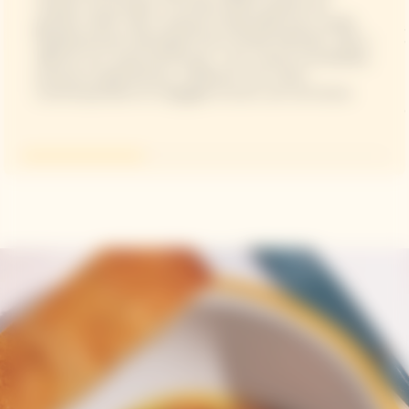
respect du produit. Formée à Paris auprès de
grands chefs, elle s'impose à Marseille avec Auffo,
établissement distingué d'une étoile Michelin. Elle y
affirme son style personnel : une cuisine ensoleillée,
précise et généreuse, reflétant une vision
contemporaine et engagée envers son territoire.