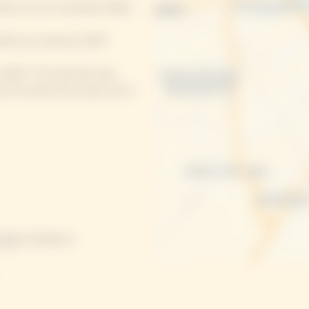
mbre au 1er novembre 2026
bre au 3 janvier 2027
 2027. **En fonction des
ve le droit de ne pas ouvrir
mpagne-Ardenne