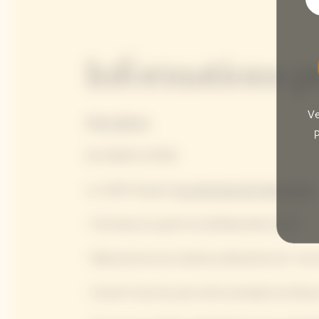
Informations p
Ve
Horaires
p
De 11h00 à 17h00
Le Café Clicquot
ne prend pas de réservation.
• Fermeture à partir du 28 décembre 2025.
• Réouverture du mardi au dimanche du 7 avril
• Ouvert tous les jours de la semaine du 29 ju