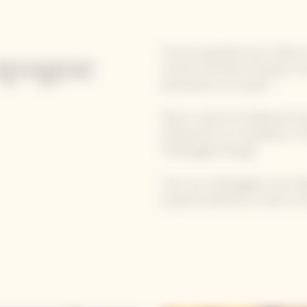
Sous les parasols aux couleur
mpagne
accents de bistrot français. Ac
permanent au monde !
Notre cuisine est élaborée aut
producteurs et maraîchers. V
Champagne-Burger.
Tous nos champagnes sont disp
jusqu'à la dernière cuvée La