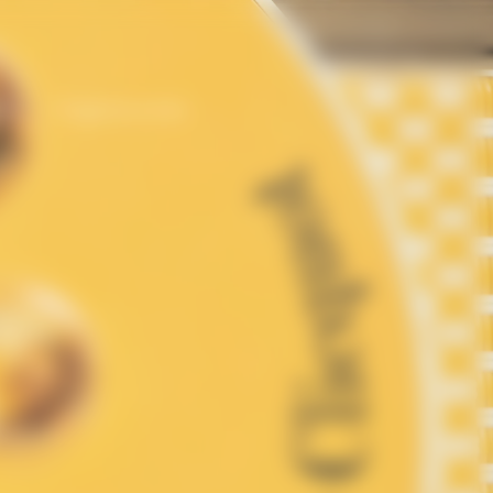
France | fr
son
Programme Bold