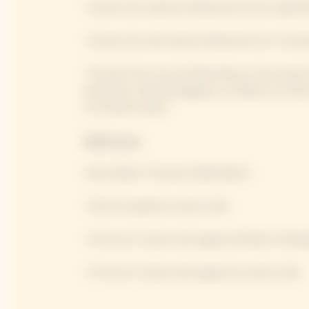
• Ouvert du mardi au dimanche du 1er septe
• Ouvert du mercredi au dimanche du 4 novem
*Fermé le 1er mai, 25 décembre et 1er janvier
prévisions météorologiques, la Maison se réser
à certaines dates.
Adresse
1 Rue Albert Thomas 51100 Reims
• 30 min à pied du centre ville
• 10 min en voiture de la gare de Reims Cha
• 15 min en voiture de la gare du centre ville