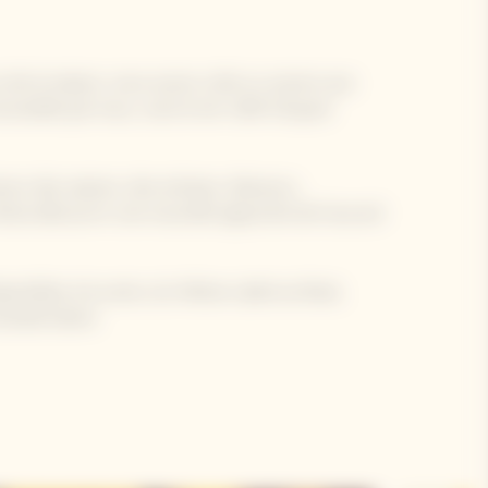
s de la maison, nous avons créé un univers aux
cessible par tous, voici le 1er Café Clicquot
our des saisons, des artisans, éleveurs,
enez découvrir une nouvelle approche de l'accord
onibles à la carte, du Yellow Label au Rosé,
 Grande Dame.