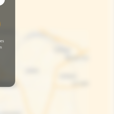
ses
on