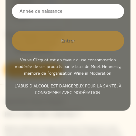
Veuve Clicquot La Grande
Entrer
Dame 2018 Par Simon
Porte Jacquemus
Veuve Clicquot est en faveur d'une consommation
modérée de ses produits par le biais de Moët Hennessy,
Découvrir
membre de l'organisation
Wine in Moderation
.
L'ABUS D'ALCOOL EST DANGEREUX POUR LA SANTÉ, À
CONSOMMER AVEC MODÉRATION.
Newsletter Veuve Clicquot
RESTONS EN CONTACT
Restez informé à propos de Veuve Clicquot en vous
inscrivant à notre newsletter. Entrez simplement vos