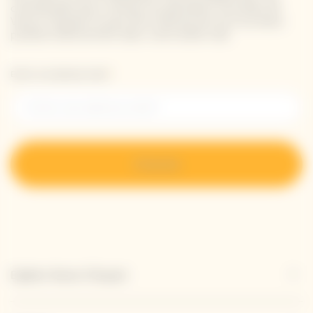
coordonnées pour recevoir les dernières nouvelles de
Veuve Clicquot et pour être informé de nos nouveaux
produits directement dans votre boîte mail.
Entrer une adresse email *
S’inscrire
Explore Veuve Clicquot