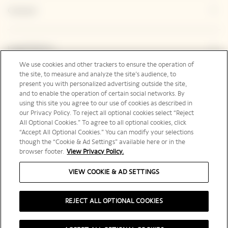
Contact
Legal Notice
We use cookies and other trackers to ensure the operation of
the site, to measure and analyze the site’s audience, to
present you with personalized advertising outside the site,
Suivez-nous
and to enable the operation of certain social networks. By
using this site you agree to our use of cookies as described in
our Privacy Policy. To reject all optional cookies select “Reject
All Optional Cookies.” To agree to all optional cookies, click
“Accept All Optional Cookies.” You can modify your selections
though the “Cookie & Ad Settings” available here or in the
France | fr
browser footer.
View Privacy Policy.
VIEW COOKIE & AD SETTINGS
REJECT ALL OPTIONAL COOKIES
L'ABUS D’ALCOOL EST DANGEREUX POUR LA SANTÉ, À CONSOMMER AVEC
MODÉRATION