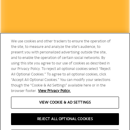
We use cookies and other trackers to ensure the operation of
the site, to measure and analyze the site’s audience, to
present you with personalized advertising outside the site,
and to enable the operation of certain social networks. By
using this site you agree to our use of cookies as described in
our Privacy Policy. To reject all optional cookies select “Reject
All Optional Cookies.” To agree to all optional cookies, click
“Accept All Optional Cookies.” You can modify your selections
though the “Cookie & Ad Settings” available here or in the
browser footer.
View Privacy Policy.
VIEW COOKIE & AD SETTINGS
REJECT ALL OPTIONAL COOKIES