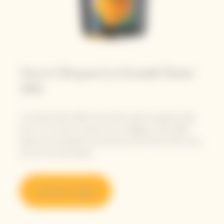
Veuve Clicquot La Grande Dame
2015
La Grande Dame 2015, une année solaire exceptionnelle
pour un vin tout en tension et en élégance. Elle révèle
l’esprit de verticalité et de précision des Pinots Noirs issus
de nos Crus historiques.
Acheter en ligne