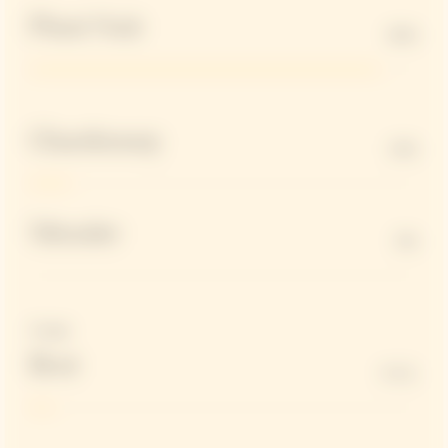
Pinot Noir
90%
Chardonnay
10%
Meunier
0%
Dosage
Brut
6 G/L