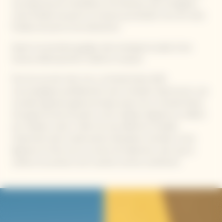
nez beaucoup de minéralité et de fraicheur, avec de légères
notes florales de jasmin et d'acacia qui évoluent vers de notes
fruitées de poire et de clémentine.
Quant à la première gorgée, elle enveloppe le palais d'une
texture délicieusement subtile et soyeuse.
Pour les accords mets vins, La Grande Dame 2015
s'accompagnera parfaitement avec la Garden Gastronomy: une
nouvelle signature gastronomique autour de La Grande Dame.
Une gastronomie de jardin, où les meilleurs légumes se mêlent
aux meilleurs raisins. Celle d’un luxe affirmé et durable,
s’exprimant dans la découverte d’assiettes inversées, où les
légumes et fruits sont au centre de l’attention, alors que la
viande ou le poisson sont cuisinés comme condiments.