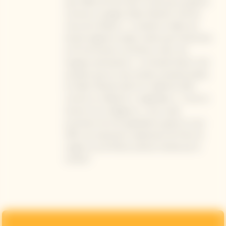
avec 90% de Pinot Noir ne fait pas exception.
Comme le souligne Didier Mariotti, Chef de
Cave de la Maison, « L'acidité en début de
bouche aiguise le palais, tandis que l'amertume
en fin de bouche contribue à créer une
longueur persistante ». La Grande Dame n'est
produite que lors des années exceptionnelles,
et Didier Mariotti décrit le millésime 2015
comme un millésime « magnifique », « tout en
tension et en élégance ». Une cuvée
provenant de huit appellations grand cru qui
offre une expression audacieuse de fruits du
verger et une finition précise menée par le
minéral."