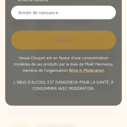
Année de naissance
Bettane + Desseauve
99/100
2025
Entrer
"Didier Marioti propose dans sa cuvée de
prestige le millésime 2015 de la cuvée La
Grande Dame en blanc comme en rosé : deux
Veuve Clicquot est en faveur d'une consommation
monuments absolus même si la version rosée
modérée de ses produits par le biais de Moët Hennessy,
mettra un peu plus de temps à se livrer
membre de l'organisation
Wine in Moderation
.
pleinement. Rarement le basculement de
cette cuvée vers un style porté presque
L'ABUS D'ALCOOL EST DANGEREUX POUR LA SANTÉ, À
exclusivement par les pinots noirs ne s’était
CONSOMMER AVEC MODÉRATION.
aussi brillamment exprimé."