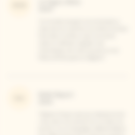
Le Figaro Wine
95/100
2024
"Un nez altier, évoquant une promenade au
milieu des pins maritimes, aux arômes de beaux
fruits blancs, de fleurs, avant une bouche
solaire et maîtrisée, singulière mais
charismatique, des notes de poires, et une
finale profonde, grave et élégante."
Robb Report
Note
2024
"Madame Clicquot avait pour habitude de dire :
« Nos raisins noirs donnent les vins blancs les
plus fins » et ce Champagne millésimé élaboré