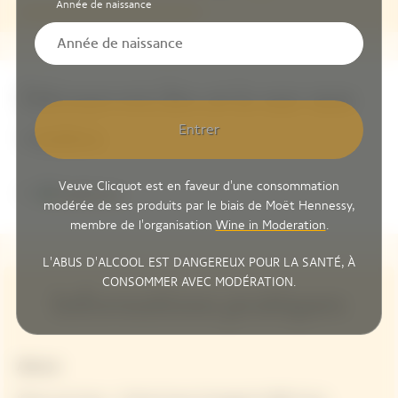
Année de naissance
Découvrez les avis sur nos
Entrer
visites
Veuve Clicquot est en faveur d'une consommation
modérée de ses produits par le biais de Moët Hennessy,
membre de l'organisation
Wine in Moderation
.
L'ABUS D'ALCOOL EST DANGEREUX POUR LA SANTÉ, À
CONSOMMER AVEC MODÉRATION.
Informations pratiques
Adresse