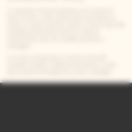
La encarnación de Garden Gastronomy es la creación del
huerto de Verzy, en pleno viñedo histórico de la Maison. Se
trata de un proyecto ambicioso, estético y humano. Más de 300
variedades de permacultura servirán de campo de
experimentación para crear maridajes de alimentos y
champagnes.
En un marco de exploración e innovación, más de 300
variedades cultivadas en 2500m² de permacultura, se usarán
para la creación del maridaje entre comida y champagne.
Video Content