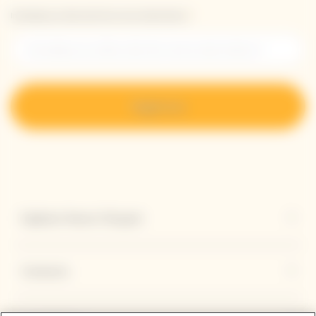
Introduzca su dirección de correo electrónico *
Regístrese
Explorar Veuve Clicquot
Contacto