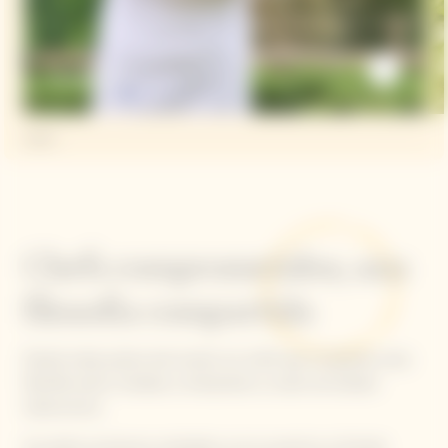
Daniele Sera
Chefs comprometidos, una
filosofia compartida
Desde todas partes del mundo, los chefs que comparten esta
filosofía serán invitados a interpretar su visión de Garden
Gastronomy.
Sus platos exclusivos maridados con la cosecha La Grande