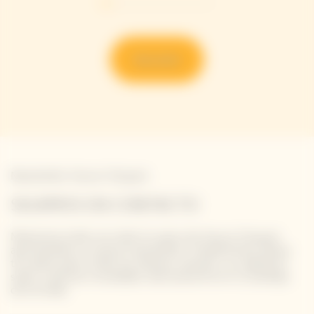
Descubrir
Newsletter Veuve Clicquot
SIGAMOS EN CONTACTO
Mantente al día con todo lo nuevo de Veuve Clicquot
apuntándote a nuestra newsletter. Simplemente danos
tus datos para recibir las últimas noticias o un adelanto
sobre nuestras novedades directamente en tu bandeja
de entrada.