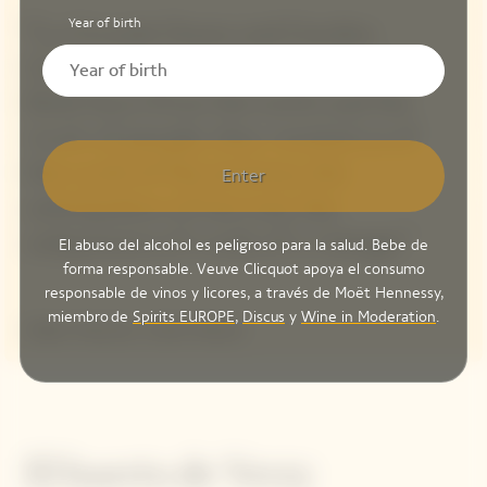
Year of birth
“La Grande Dame and Garden
Gastronomy are closely connected.
Both born from the earth and the
work of people, they remind us of
the cycle of the seasons, the
Enter
anticipation of harvest, the
uniqueness of a soil, of a vintage.”
El abuso del alcohol es peligroso para la salud. Bebe de
forma responsable. Veuve Clicquot apoya el consumo
responsable de vinos y licores, a través de Moët Hennessy,
miembro de
Spirits EUROPE
,
Discus
y
Wine in Moderation
.
Didier Mariotti, Cellar Master
El huerto de Verzy