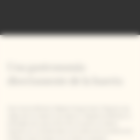
Garden Gastronomy
Una gastronomía
directamente de la huerta
Hace más de 200 años, Madame Clicquot decía: “Nuestras uvas
negras dan los mejores vinos blancos”. Después de 200 años, el
perdurable amor para la Pinot Noir encuentra su máxima
expresión en La Grande Dame, una muestra de la excelencia de
la Maison Veuve Clicquot. En su mezcla, compuesta