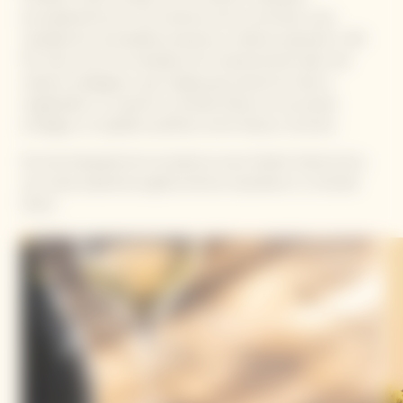
principalmente por Crus históricos de sus terruños, esta
variedad de uva predilecta alcanza su máxima expresión (+90
%). Este vino es el resultado de la impresionante labor del
maestro bodeguero, que trabaja para preservar toda su
singularidad. La cosecha La Grande Dame es una proeza
enológica, un equilibrio perfecto entre fuerza y armonía.
De esta búsqueda de la excelencia nace Garden Gastronomy,
una nueva experiencia gastronómica inspirada en La Grande
Dame.