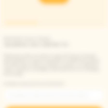
Newsletter Veuve Clicquot
SIGAMOS EN CONTACTO
Mantente al día con todo lo nuevo de Veuve Clicquot
apuntándote a nuestra newsletter. Simplemente danos
tus datos para recibir las últimas noticias o un adelanto
sobre nuestras novedades directamente en tu bandeja
de entrada.
Introduzca su dirección de correo electrónico *