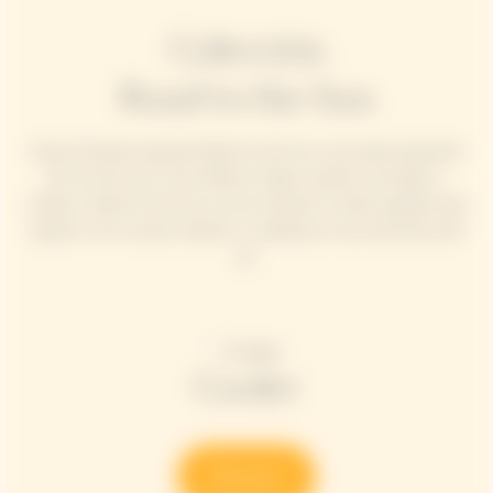
Colección
Road to the Sun
Veuve Clicquot presenta Road to the Sun, una nueva expresión
del "art de vivre" de la Maison Solaire, espíritu innovador y
creativo. Road to the Sun es una invitación a todos aquellos que
quieren vivir la vida al máximo y revelarse en las emociones del
sol.
Cooler
Discover