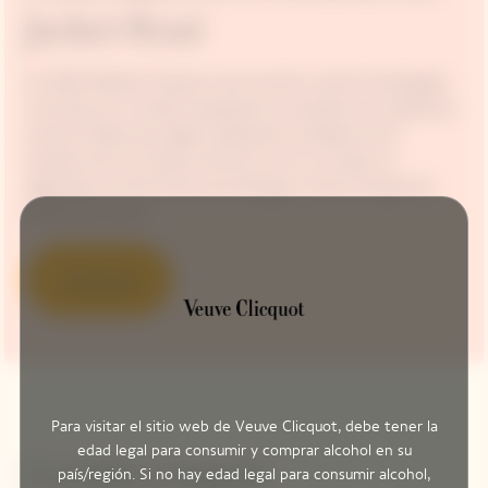
Jacket Rosé
En 1818, Madame Clicquot creó el primer rosé de Champagne
conocido por su mezcla, desatando la vivacidad y los explosivos
aromas frutales que siguen deleitando el paladar de los
amantes del vino hasta el día de hoy. En su corazón, la
legendaria uva Pinot Noir que distingue a Veuve Clicquot de
manera tan única.
Descubre
Para visitar el sitio web de Veuve Clicquot, debe tener la
edad legal para consumir y comprar alcohol en su
Un hilo a seguir
país/región. Si no hay edad legal para consumir alcohol,