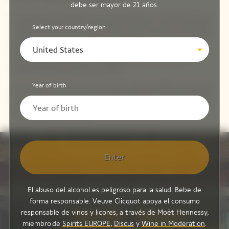
debe ser mayor de 21 años.
La Clicquot Ice Jacket ha sido rediseñada por estudiantes de la
Select your country/region
Central Saint Martins de Londres para ser una prenda práctica
pero atemporal. Al utilizar sólo el tejido necesario, el proceso
United States
tecnológico de punto 3D inspirado en la moda reduce los
residuos de producción en un 30%.
Year of birth
La Ice Jacket está hecha de un solo material: ¡fibras de plástico
recicladas! Esta versión es un 20% más ligera que las versiones
anteriores, ¡y reutilizable!.
Video Content
Enter
El abuso del alcohol es peligroso para la salud. Bebe de
forma responsable. Veuve Clicquot apoya el consumo
responsable de vinos y licores, a través de Moët Hennessy,
miembro de
Spirits EUROPE
,
Discus
y
Wine in Moderation
.