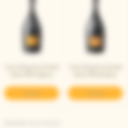
Veuve Clicquot La Grande
Veuve Clicquot La Grande
Dame 1990 Magnum
Dame 1990 Jeroboam
Descubrir
Descubrir
Newsletter Veuve Clicquot