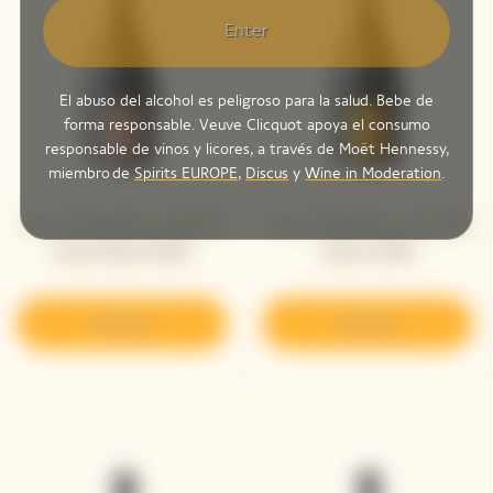
Enter
El abuso del alcohol es peligroso para la salud. Bebe de
forma responsable. Veuve Clicquot apoya el consumo
responsable de vinos y licores, a través de Moët Hennessy,
miembro de
Spirits EUROPE
,
Discus
y
Wine in Moderation
.
Veuve Clicquot La Grande
Veuve Clicquot La Grande
Dame Rosé 2008
Dame 2008
Descubrir
Descubrir