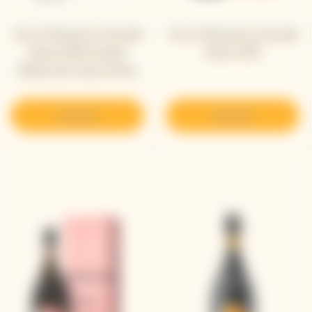
Veuve Clicquot La Grande
Veuve Clicquot La Grande
Dame 2018 Limited
Dame 2018
Edition By Simon Porte
Jacquemus
Descubrir
Descubrir