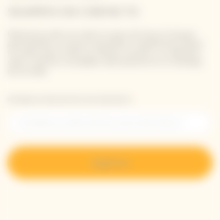
SIGAMOS EN CONTACTO
Mantente al día con todo lo nuevo de Veuve Clicquot
apuntándote a nuestra newsletter. Simplemente danos
tus datos para recibir las últimas noticias o un adelanto
sobre nuestras novedades directamente en tu bandeja
de entrada.
Introduzca su dirección de correo electrónico *
Regístrese