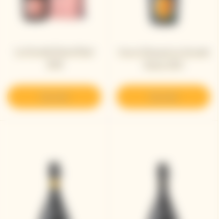
La Grande Dame Rosé
Veuve Clicquot La Grande
2018
Dame 2015
Descubrir
Descubrir