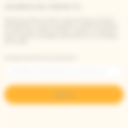
SIGAMOS EN CONTACTO
Mantente al día con todo lo nuevo de Veuve Clicquot
apuntándote a nuestra newsletter. Simplemente danos
tus datos para recibir las últimas noticias o un adelanto
sobre nuestras novedades directamente en tu bandeja
de entrada.
Introduzca su dirección de correo electrónico *
Regístrese