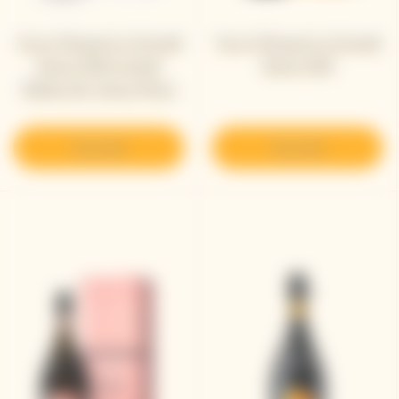
Veuve Clicquot La Grande
Veuve Clicquot La Grande
Dame 2018 Limited
Dame 2018
Edition By Simon Porte
Jacquemus
Descubrir
Descubrir