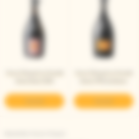
Veuve Clicquot La Grande
Veuve Clicquot La Grande
Dame Rosé 2008
Dame 1990 Jeroboam
Descubrir
Descubrir
Newsletter Veuve Clicquot