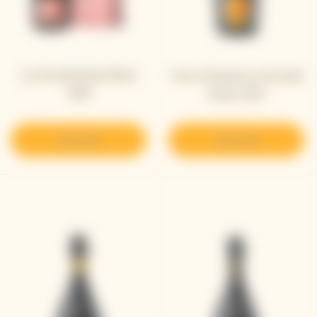
La Grande Dame Rosé
Veuve Clicquot La Grande
2018
Dame 2015
Descubrir
Descubrir