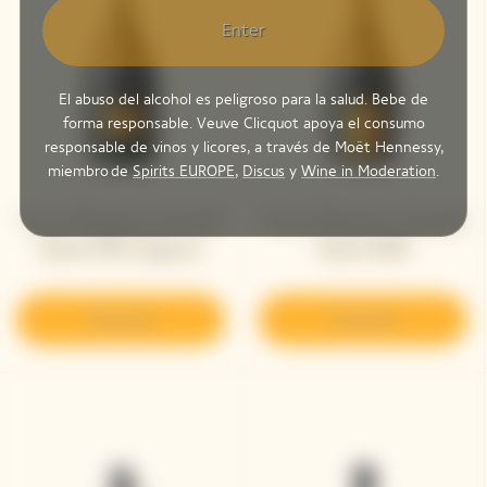
Enter
El abuso del alcohol es peligroso para la salud. Bebe de
forma responsable. Veuve Clicquot apoya el consumo
responsable de vinos y licores, a través de Moët Hennessy,
miembro de
Spirits EUROPE
,
Discus
y
Wine in Moderation
.
Veuve Clicquot La Grande
Veuve Clicquot La Grande
Dame 1990 Magnum
Dame 2008
Descubrir
Descubrir