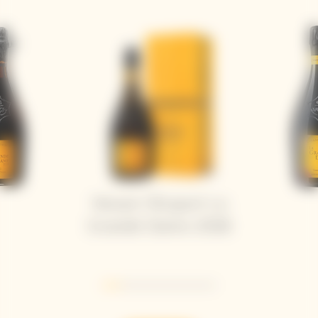
Veuve Clicquot La
Grande Dame 2018
Go to slide 1
Go to slide 2
Go to slide 3
Go to slide 4
Go to slide 5
Go to slide 6