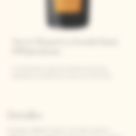
Veuve Clicquot La Grande Dame
1990 Jeroboam
La Grande Dame muestra la excelencia de la Casa,
expresando a la perfección su amor por el Pinot Noir.
Detalles
Homenaje a Madame Clicquot y a las almas creativas y