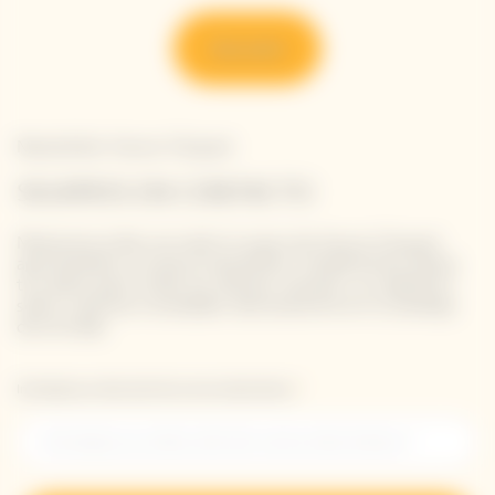
Descubrir
Newsletter Veuve Clicquot
SIGAMOS EN CONTACTO
Mantente al día con todo lo nuevo de Veuve Clicquot
apuntándote a nuestra newsletter. Simplemente danos
tus datos para recibir las últimas noticias o un adelanto
sobre nuestras novedades directamente en tu bandeja
de entrada.
Introduzca su dirección de correo electrónico *