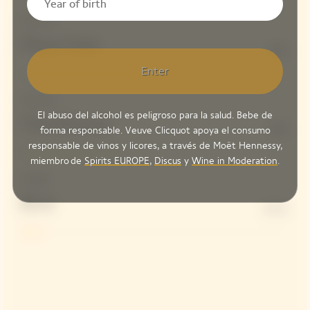
Structure
Pinot Noir
61%
Enter
Freshness
El abuso del alcohol es peligroso para la salud. Bebe de
Chardonnay
39%
forma responsable. Veuve Clicquot apoya el consumo
responsable de vinos y licores, a través de Moët Hennessy,
miembro de
Spirits EUROPE
,
Discus
y
Wine in Moderation
.
Dosage
Brut
8 G/L