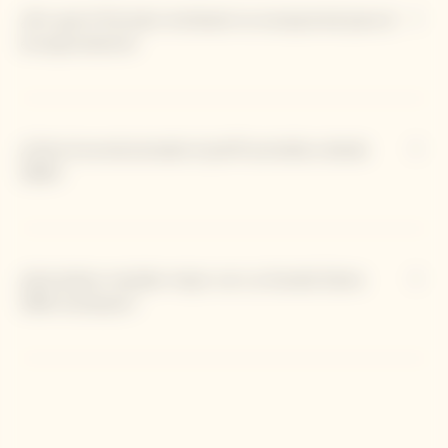
¿Por qué el formato Jeroboam es excepcional para el
envejecimiento?
¿Cómo ha evolucionado el perfil aromático desde
1990?
¿Qué platos maridan mejor con La Grande Dame
1990 Jeroboam?