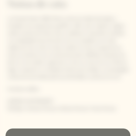
Notas de cata
La Grande Dame 1990 ofrece notas de salida ahumadas y
tostadas muy expresivas: gunflint, café y pan crujiente. Siguen
sutiles aromas de frutos secos: avellanas y anacardos tostados.
La complejidad única de este vino se completa con notas
cálidas de cera, miel e incluso vainilla. En boca, la apertura es
tensa, la textura rica y la estructura bien definida, haciendo de
éste un vino amplio y generoso. Como un rayo de sol, el final es
largo y expresivo y completa la firma de la añada. La prolongada
crianza de esta añada aporta profundidad y potencia al vino.
Contiene sulfitos.
GARDEN GASTRONOMY :
Maridaje: Verduras frescas, Hierbas frescas, Frutas frescas