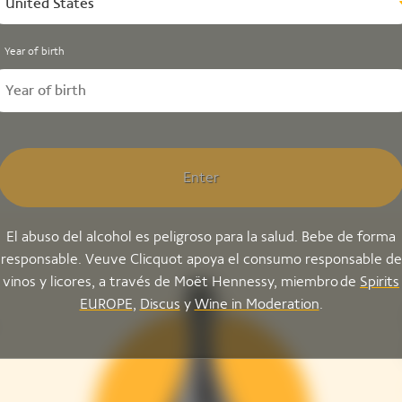
United States
Year of birth
Enter
El abuso del alcohol es peligroso para la salud. Bebe de forma
responsable. Veuve Clicquot apoya el consumo responsable de
vinos y licores, a través de Moët Hennessy, miembro de
Spirits
EUROPE
,
Discus
y
Wine in Moderation
.