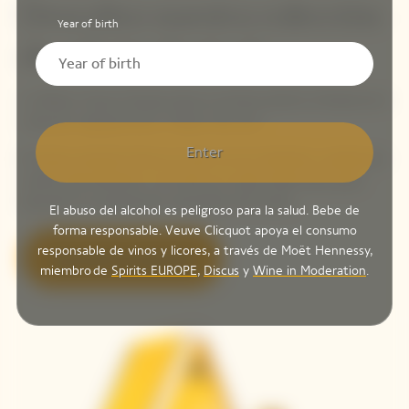
Descubra nuestra colección
Year of birth
de edición limitada
La Maison Veuve Clicquot lanza su primera edición limitada de la
colección cápsula Arrow "Follow Your Sun".
Enter
El icónico estuche Arrow se viste con los vibrantes y poderosos
colores del amanecer y le invita a un viaje
solaire
único para
descubrir los amaneceres más bellos del mundo.
El abuso del alcohol es peligroso para la salud. Bebe de
forma responsable. Veuve Clicquot apoya el consumo
responsable de vinos y licores, a través de Moët Hennessy,
Descubra la colección
miembro de
Spirits EUROPE
,
Discus
y
Wine in Moderation
.