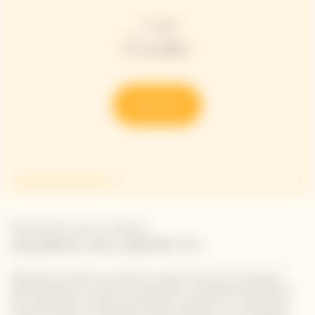
Cooler
Discover
Newsletter Veuve Clicquot
SIGAMOS EN CONTACTO
Mantente al día con todo lo nuevo de Veuve Clicquot
apuntándote a nuestra newsletter. Simplemente danos
tus datos para recibir las últimas noticias o un adelanto