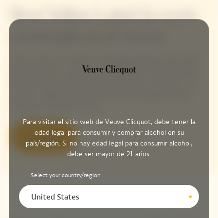
Brut Yellow Label, la cuvée
contenida en el Arrow
Yellow Label es, sin duda, el Champagne distintivo de la Casa,
equilibrando las 4 dimensiones que definen el estilo de Veuve
Clicquot: frescura, fuerza, riqueza aromática y suavidad. En su
corazón, la legendaria uva Pinot Noir que distingue a Veuve
Clicquot de manera tan única.
Para visitar el sitio web de Veuve Clicquot, debe tener la
edad legal para consumir y comprar alcohol en su
Descubre
país/región. Si no hay edad legal para consumir alcohol,
debe ser mayor de 21 años.
Select your country/region
United States