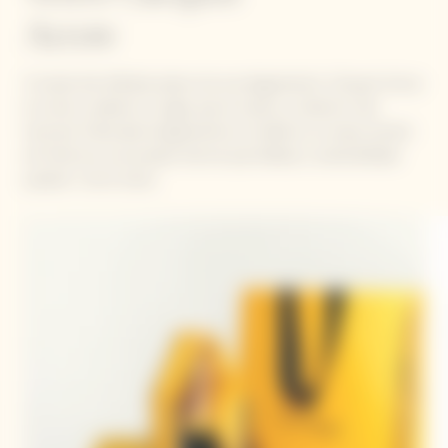
Arrow
A través del refinado placer de una degustación, Clicquot Arrow
le invita a celebrar un lugar que le inspira, su destino más
hermoso Fabricada íntegramente sin plástico, la nueva versión
de Flecha es una prueba más de que belleza y sostenibilidad
pueden ir de la mano.