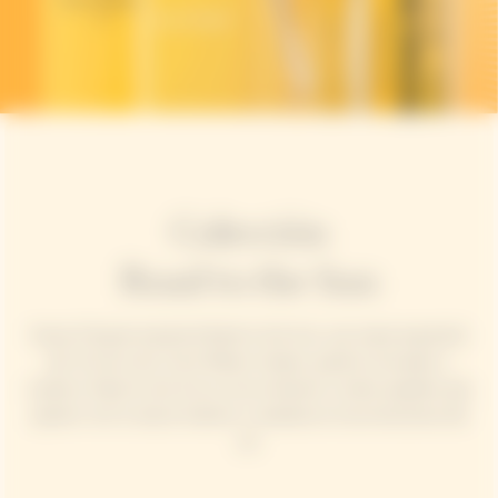
Colección
Road to the Sun
Veuve Clicquot presenta Road to the Sun, una nueva expresión
del "art de vivre" de la Maison Solaire, espíritu innovador y
creativo. Road to the Sun es una invitación a todos aquellos que
quieren vivir la vida al máximo y revelarse en las emociones del
sol.