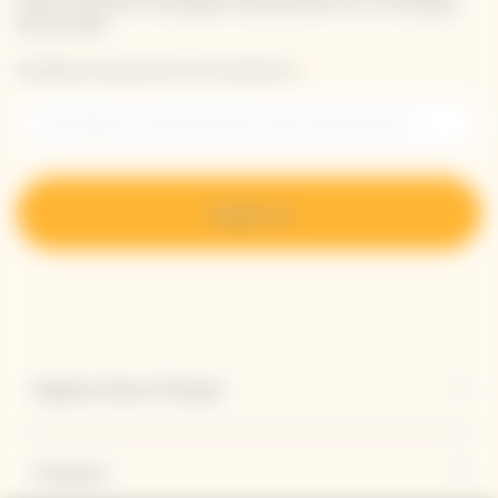
sobre nuestras novedades directamente en tu bandeja
de entrada.
Introduzca su dirección de correo electrónico *
Regístrese
Explorar Veuve Clicquot
Contacto