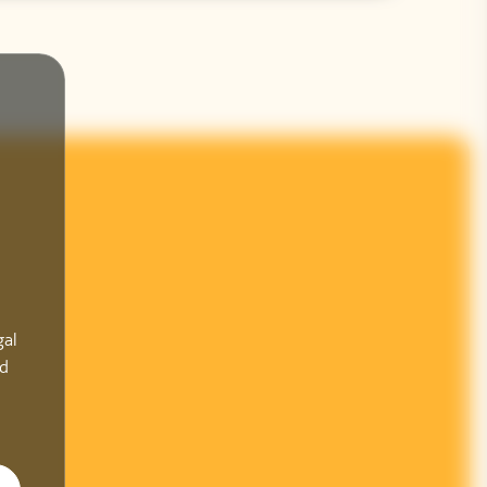
gal
ad