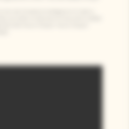
n tan solo 11 maestros bodegueros en toda su
ado una misión sin descanso en busca de la calidad
ad del estilo Veuve Clicquot: Veuve Clicquot
idad.