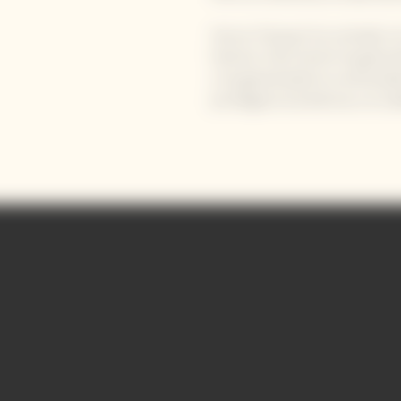
Veuve Clicquot ha contado co
historia. Este hecho ha gener
y ha garantizado la continuid
privilegia la excelencia y la cal